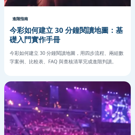
進階指南
今彩如何建立 30 分鐘閱讀地圖：基
礎入門實作手冊
今彩如何建立 30 分鐘閱讀地圖，用四步流程、兩組數
字案例、比較表、FAQ 與查核清單完成進階判讀。