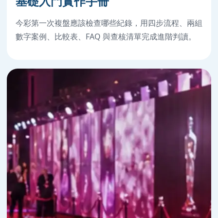
基礎入門實作手冊
今彩第一次複盤應該檢查哪些紀錄，用四步流程、兩組
數字案例、比較表、FAQ 與查核清單完成進階判讀。