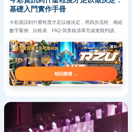
基礎入門實作手冊
今彩資訊到什麼程度才足以做決定，用四步流程、兩組
數字案例、比較表、FAQ 與查核清單完成進階判讀。
贊助
很久沒回來？這包是你的
老玩家回歸再送一次
回鍋會員專屬彩金，優惠頁面一鍵領取不用問客服。
領回歸禮 →