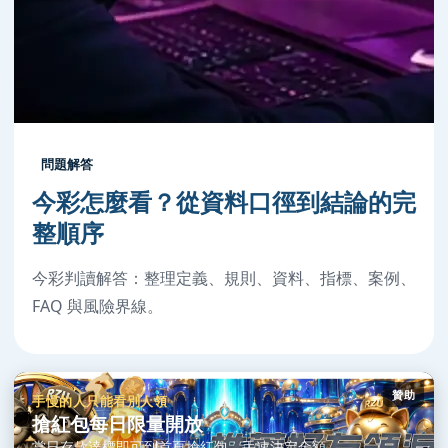
問題解答
今彩怎麼看？從資料口徑到結論的完
整順序
今彩判讀解答：整理定義、規則、資料、指標、案例、
FAQ 與風險界線。
贊助
手慢的人只能看別人領
搶紅包每日限量開放
當日存款達標即可到首頁搶紅包，手速決定金額。