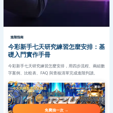
進階指南
今彩新手七天研究練習怎麼安排：基
礎入門實作手冊
今彩新手七天研究練習怎麼安排，用四步流程、兩組數
字案例、比較表、FAQ 與查核清單完成進階判讀。
贊助
今天的轉盤還沒人轉走
天天轉好運，轉盤等你抽
單筆存款 3000 就送轉盤機會，最高 2888 每天都能中。
免費抽一次 →