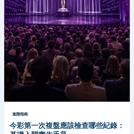
進階指南
今彩第一次複盤應該檢查哪些紀錄：