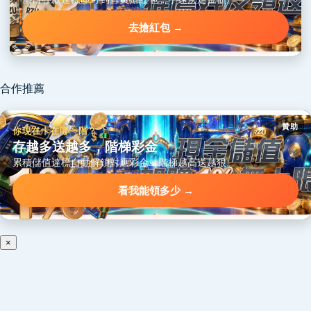
去搶紅包 →
合作推薦
贊助
你現在卡在哪一階？
存越多送越多，階梯彩金
累積儲值達標自動解鎖對應彩金，階梯越高送越狠。
看我能領多少 →
×