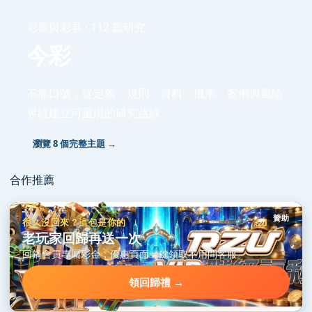
彩票與彩券 · 112 篇研究
今彩
不靠口號，從定義、規則、資料、機率、案例與風險
界線建立可重現的研究路線。
瀏覽 8 個完整主題 →
合作推薦
贊助
很久沒回來？這包是你的
老玩家回歸再送一次
回鍋會員專屬彩金，優惠頁面一鍵領取不用問客服。
領回歸禮 →