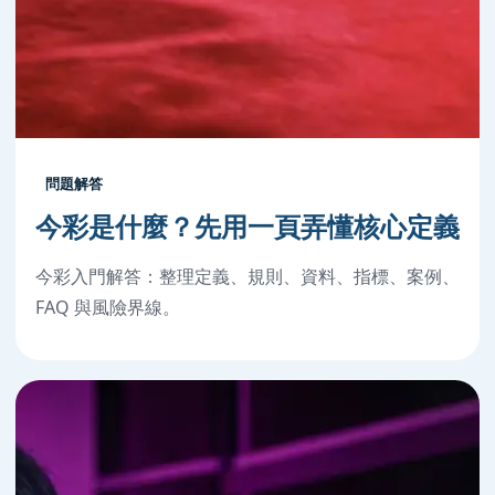
問題解答
今彩是什麼？先用一頁弄懂核心定義
今彩入門解答：整理定義、規則、資料、指標、案例、
FAQ 與風險界線。