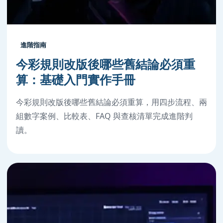
進階指南
今彩規則改版後哪些舊結論必須重
算：基礎入門實作手冊
今彩規則改版後哪些舊結論必須重算，用四步流程、兩
組數字案例、比較表、FAQ 與查核清單完成進階判
讀。