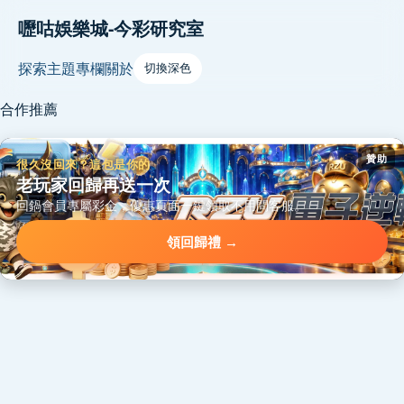
嚦咕娛樂城-今彩研究室
探索
主題
專欄
關於
切換深色
合作推薦
贊助
很久沒回來？這包是你的
老玩家回歸再送一次
回鍋會員專屬彩金，優惠頁面一鍵領取不用問客服。
領回歸禮 →