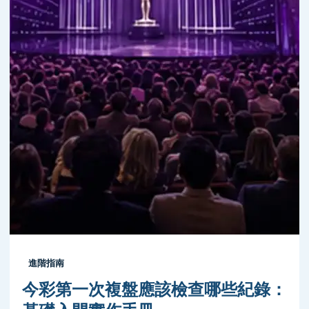
進階指南
今彩第一次複盤應該檢查哪些紀錄：