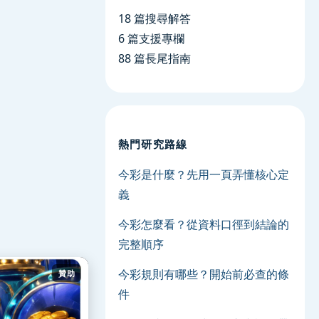
18 篇搜尋解答
6 篇支援專欄
88 篇長尾指南
熱門研究路線
今彩是什麼？先用一頁弄懂核心定
義
今彩怎麼看？從資料口徑到結論的
完整順序
今彩規則有哪些？開始前必查的條
贊助
件