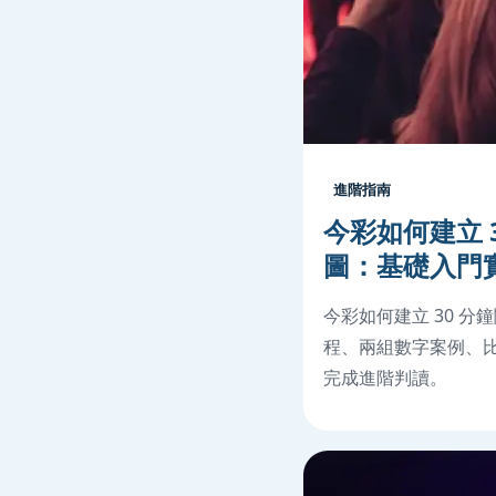
進階指南
今彩如何建立 
圖：基礎入門
今彩如何建立 30 
程、兩組數字案例、比
完成進階判讀。