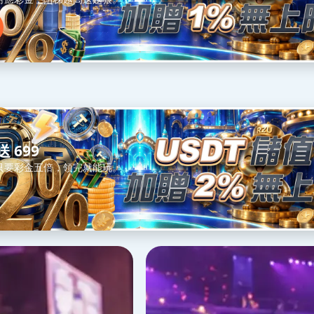
送 699
只要彩金五倍，領完就能玩。