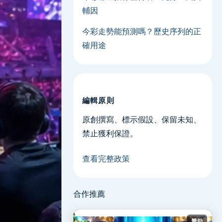
輔因
今彩走勢能預測嗎？歷史序列的正
確用途
編輯原則
原創撰寫、標示假設、保留未知、
禁止獲利保證。
查看完整政策
合作推薦
贊助