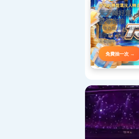
今天的轉盤還沒人轉
天天轉好運，
盤等你抽
單筆存款 3000 就送
盤機會，最高 2888 
天都能中。
免費抽一次 →