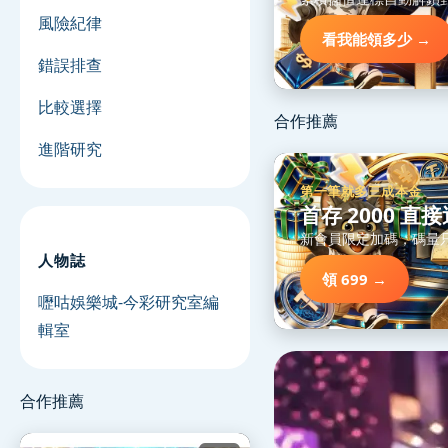
風險紀律
看我能領多少 →
錯誤排查
比較選擇
合作推薦
進階研究
第一筆就多三成本金
首存 2000 直接
新會員限定加碼，碼量
人物誌
領 699 →
嚦咕娛樂城-今彩研究室編
輯室
合作推薦