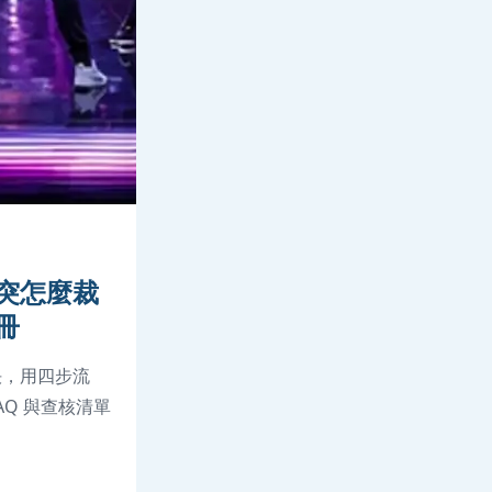
突怎麼裁
冊
決，用四步流
Q 與查核清單