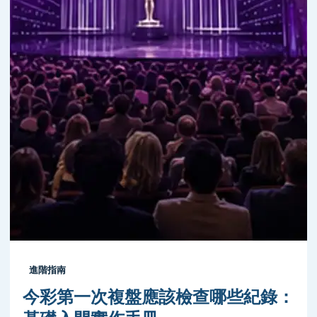
進階指南
今彩第一次複盤應該檢查哪些紀錄：