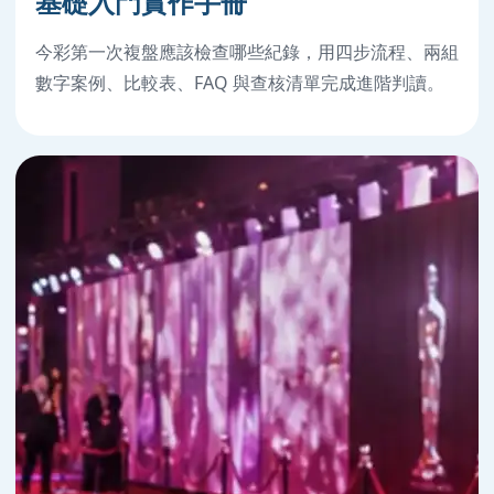
基礎入門實作手冊
今彩第一次複盤應該檢查哪些紀錄，用四步流程、兩組
數字案例、比較表、FAQ 與查核清單完成進階判讀。