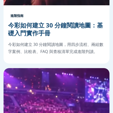
進階指南
今彩如何建立 30 分鐘閱讀地圖：基
礎入門實作手冊
今彩如何建立 30 分鐘閱讀地圖，用四步流程、兩組數
字案例、比較表、FAQ 與查核清單完成進階判讀。