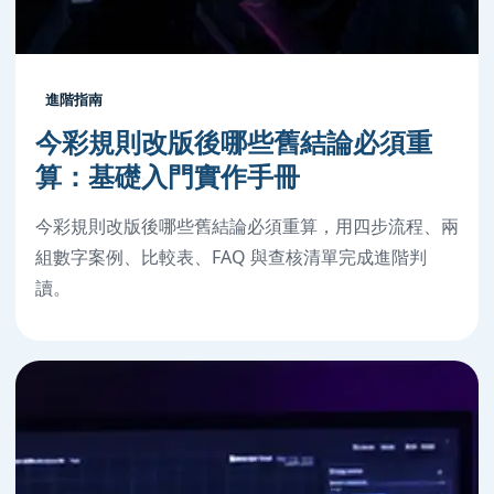
進階指南
今彩規則改版後哪些舊結論必須重
算：基礎入門實作手冊
今彩規則改版後哪些舊結論必須重算，用四步流程、兩
組數字案例、比較表、FAQ 與查核清單完成進階判
讀。