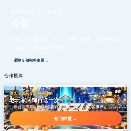
彩票與彩券 · 112 篇研究
今彩
不靠口號，從定義、規則、資料、機率、案例與風險
界線建立可重現的研究路線。
瀏覽 8 個完整主題 →
合作推薦
贊助
很久沒回來？這包是你的
老玩家回歸再送一次
回鍋會員專屬彩金，優惠頁面一鍵領取不用問客服。
領回歸禮 →