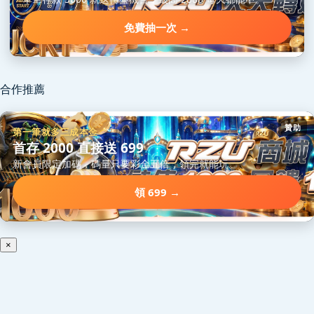
免費抽一次 →
合作推薦
贊助
第一筆就多三成本金
首存 2000 直接送 699
新會員限定加碼，碼量只要彩金五倍，領完就能玩。
領 699 →
×