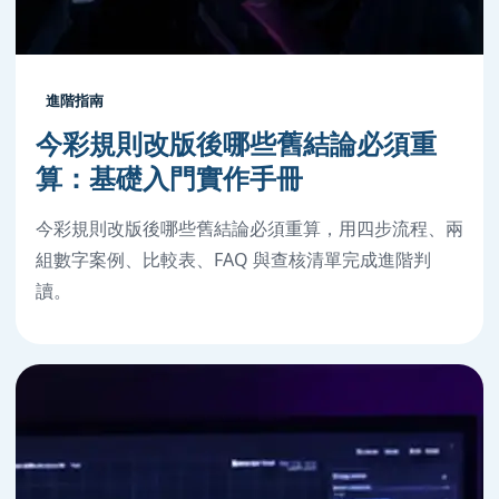
進階指南
今彩規則改版後哪些舊結論必須重
算：基礎入門實作手冊
今彩規則改版後哪些舊結論必須重算，用四步流程、兩
組數字案例、比較表、FAQ 與查核清單完成進階判
讀。