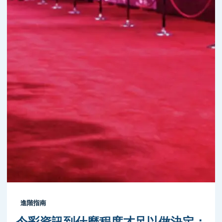
進階指南
今彩資訊到什麼程度才足以做決定：