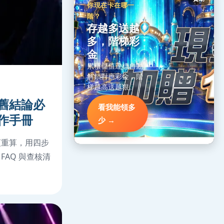
你現在卡在哪一
階？
存越多送越
多，階梯彩
金
累積儲值達標自動
解鎖對應彩金，階
梯越高送越狠。
舊結論必
看我能領多
作手冊
少 →
須重算，用四步
AQ 與查核清