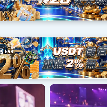
送 699
只要彩金五倍，領完就能玩。