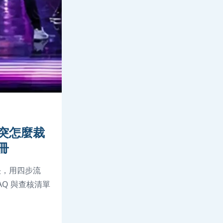
突怎麼裁
冊
決，用四步流
Q 與查核清單