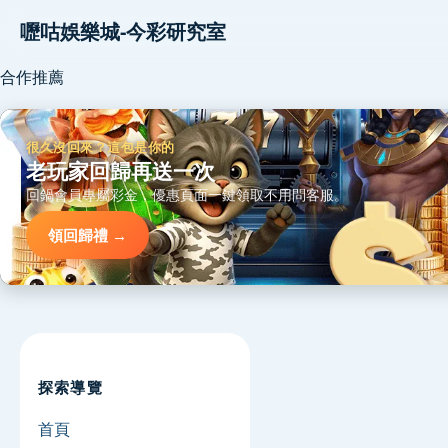
嚦咕娛樂城-今彩研究室
合作推薦
很久沒回來？這包是你的
老玩家回歸再送一次
回鍋會員專屬彩金，優惠頁面一鍵領取不用問客服。
領回歸禮 →
探索導覽
首頁