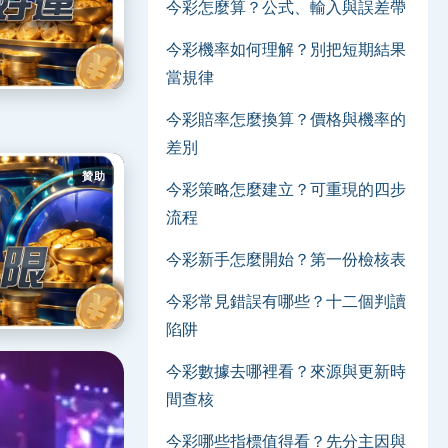
今彩怎麼算？公式、輸入與誤差帶
今彩機率如何理解？別把短期結果
當規律
今彩賠率怎麼換算？價格與機率的
差別
贊助
今彩策略怎麼建立？可重現的四步
流程
今彩新手怎麼開始？第一份檢核表
今彩常見錯誤有哪些？十二個判讀
陷阱
今彩數據去哪裡看？來源與更新時
間查核
今彩哪些指標值得看？先分主因與