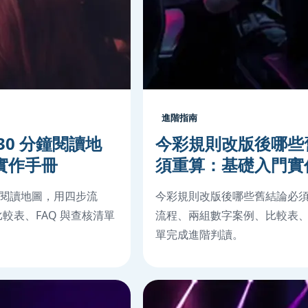
進階指南
30 分鐘閱讀地
今彩規則改版後哪些
實作手冊
須重算：基礎入門實
分鐘閱讀地圖，用四步流
今彩規則改版後哪些舊結論必
較表、FAQ 與查核清單
流程、兩組數字案例、比較表、F
單完成進階判讀。