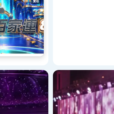
贊助
領
量
首
金