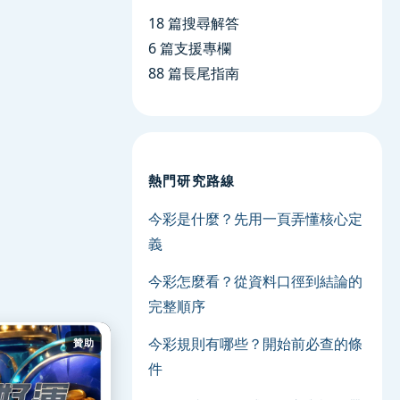
18 篇搜尋解答
6 篇支援專欄
88 篇長尾指南
熱門研究路線
今彩是什麼？先用一頁弄懂核心定
義
今彩怎麼看？從資料口徑到結論的
完整順序
今彩規則有哪些？開始前必查的條
贊助
件