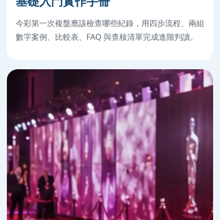
基礎入門實作手冊
今彩第一次複盤應該檢查哪些紀錄，用四步流程、兩組
數字案例、比較表、FAQ 與查核清單完成進階判讀。