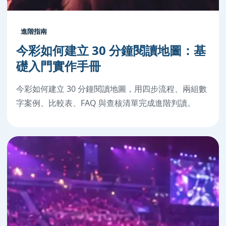
進階指南
今彩如何建立 30 分鐘閱讀地圖：基
礎入門實作手冊
今彩如何建立 30 分鐘閱讀地圖，用四步流程、兩組數
字案例、比較表、FAQ 與查核清單完成進階判讀。