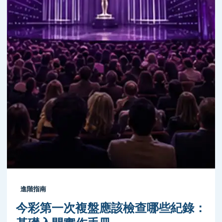
進階指南
今彩第一次複盤應該檢查哪些紀錄：