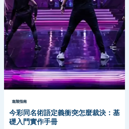
進階指南
今彩同名術語定義衝突怎麼裁決：基
礎入門實作手冊