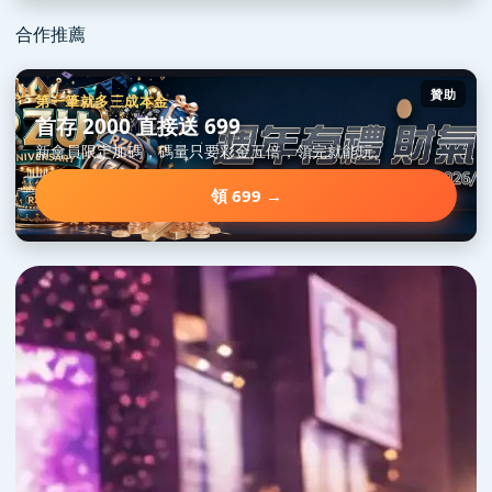
合作推薦
贊助
第一筆就多三成本金
首存 2000 直接送 699
新會員限定加碼，碼量只要彩金五倍，領完就能玩。
領 699 →