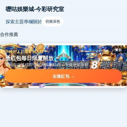
嚦咕娛樂城-今彩研究室
探索
主題
專欄
關於
切換深色
合作推薦
贊助
手慢的人只能看別人領
搶紅包每日限量開放
當日存款達標即可到首頁搶紅包，手速決定金額。
去搶紅包 →