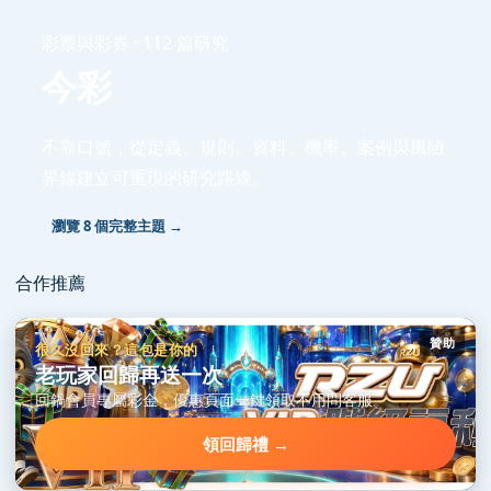
彩票與彩券 · 112 篇研究
今彩
不靠口號，從定義、規則、資料、機率、案例與風險
界線建立可重現的研究路線。
瀏覽 8 個完整主題 →
合作推薦
贊助
很久沒回來？這包是你的
老玩家回歸再送一次
回鍋會員專屬彩金，優惠頁面一鍵領取不用問客服。
領回歸禮 →