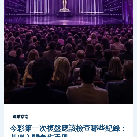
進階指南
今彩第一次複盤應該檢查哪些紀錄：