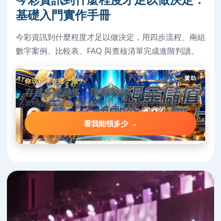
基礎入門實作手冊
今彩資訊到什麼程度才足以做決定，用四步流程、兩組
數字案例、比較表、FAQ 與查核清單完成進階判讀。
贊助
你現在卡在哪一階？
存越多送越多，階梯彩金
累積儲值達標自動解鎖對應彩金，階梯越高送越狠。
看我能領多少 →