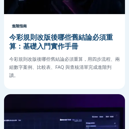
進階指南
今彩規則改版後哪些舊結論必須重
算：基礎入門實作手冊
今彩規則改版後哪些舊結論必須重算，用四步流程、兩
組數字案例、比較表、FAQ 與查核清單完成進階判
讀。