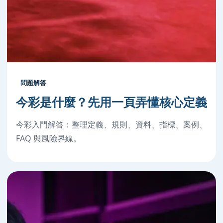
問題解答
今彩是什麼？先用一頁弄懂核心定義
今彩入門解答：整理定義、規則、資料、指標、案例、
FAQ 與風險界線。