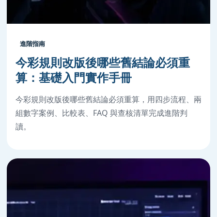
進階指南
今彩規則改版後哪些舊結論必須重
算：基礎入門實作手冊
今彩規則改版後哪些舊結論必須重算，用四步流程、兩
組數字案例、比較表、FAQ 與查核清單完成進階判
讀。