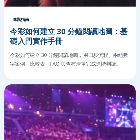
進階指南
今彩如何建立 30 分鐘閱讀地圖：基
礎入門實作手冊
今彩如何建立 30 分鐘閱讀地圖，用四步流程、兩組數
字案例、比較表、FAQ 與查核清單完成進階判讀。