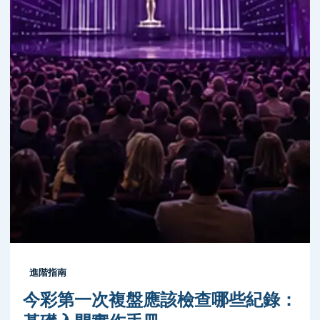
進階指南
今彩第一次複盤應該檢查哪些紀錄：