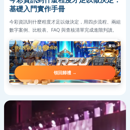
基礎入門實作手冊
今彩資訊到什麼程度才足以做決定，用四步流程、兩組
數字案例、比較表、FAQ 與查核清單完成進階判讀。
贊助
很久沒回來？這包是你的
老玩家回歸再送一次
回鍋會員專屬彩金，優惠頁面一鍵領取不用問客服。
領回歸禮 →