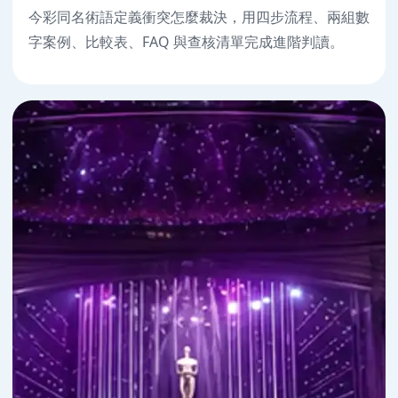
今彩同名術語定義衝突怎麼裁決，用四步流程、兩組數
字案例、比較表、FAQ 與查核清單完成進階判讀。