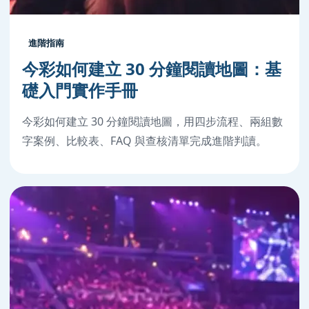
進階指南
今彩如何建立 30 分鐘閱讀地圖：基
礎入門實作手冊
今彩如何建立 30 分鐘閱讀地圖，用四步流程、兩組數
字案例、比較表、FAQ 與查核清單完成進階判讀。