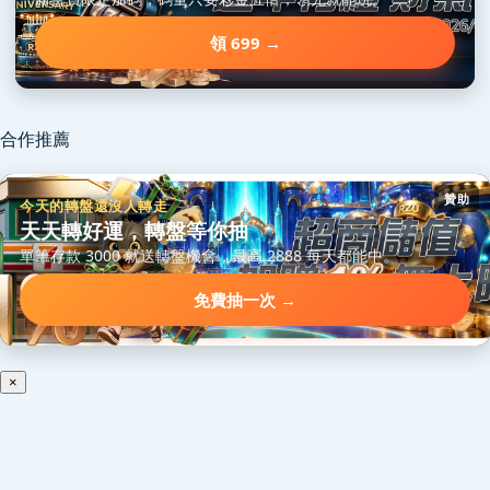
領 699 →
合作推薦
贊助
今天的轉盤還沒人轉走
天天轉好運，轉盤等你抽
單筆存款 3000 就送轉盤機會，最高 2888 每天都能中。
免費抽一次 →
×