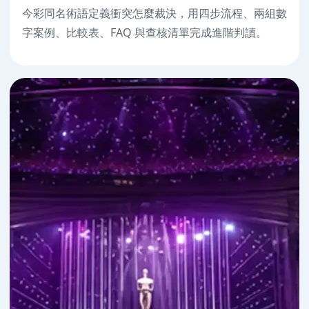
今彩同名術語定義衝突怎麼裁決，用四步流程、兩組數
字案例、比較表、FAQ 與查核清單完成進階判讀。