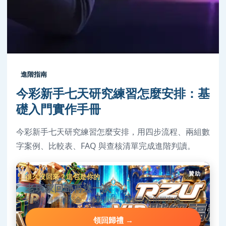
進階指南
今彩新手七天研究練習怎麼安排：基
礎入門實作手冊
今彩新手七天研究練習怎麼安排，用四步流程、兩組數
字案例、比較表、FAQ 與查核清單完成進階判讀。
贊助
很久沒回來？這包是你的
老玩家回歸再送一次
回鍋會員專屬彩金，優惠頁面一鍵領取不用問客服。
領回歸禮 →