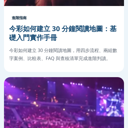
進階指南
今彩如何建立 30 分鐘閱讀地圖：基
礎入門實作手冊
今彩如何建立 30 分鐘閱讀地圖，用四步流程、兩組數
字案例、比較表、FAQ 與查核清單完成進階判讀。