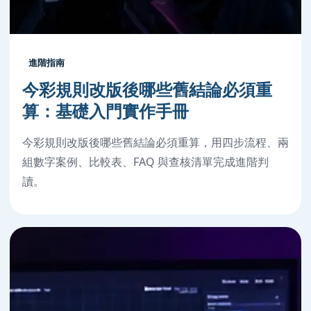
進階指南
今彩規則改版後哪些舊結論必須重
算：基礎入門實作手冊
今彩規則改版後哪些舊結論必須重算，用四步流程、兩
組數字案例、比較表、FAQ 與查核清單完成進階判
讀。