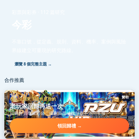
彩票與彩券 · 112 篇研究
今彩
不靠口號，從定義、規則、資料、機率、案例與風險
界線建立可重現的研究路線。
瀏覽 8 個完整主題 →
合作推薦
贊助
很久沒回來？這包是你的
老玩家回歸再送一次
回鍋會員專屬彩金，優惠頁面一鍵領取不用問客服。
領回歸禮 →