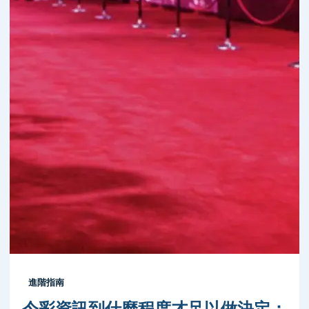
進階指南
今彩資訊到什麼程度才足以做決定：