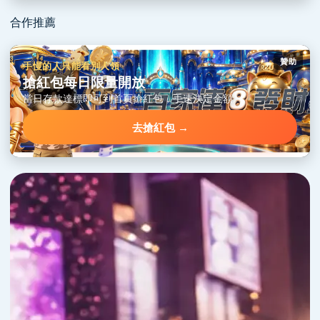
合作推薦
贊助
手慢的人只能看別人領
搶紅包每日限量開放
當日存款達標即可到首頁搶紅包，手速決定金額。
去搶紅包 →