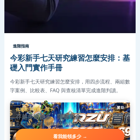
進階指南
今彩新手七天研究練習怎麼安排：基
礎入門實作手冊
今彩新手七天研究練習怎麼安排，用四步流程、兩組數
字案例、比較表、FAQ 與查核清單完成進階判讀。
贊助
你現在卡在哪一階？
存越多送越多，階梯彩金
累積儲值達標自動解鎖對應彩金，階梯越高送越狠。
看我能領多少 →