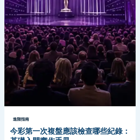
進階指南
今彩第一次複盤應該檢查哪些紀錄：