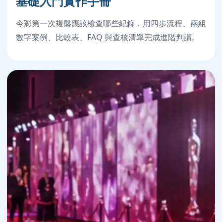
基礎入門實作手冊
今彩第一次複盤應該檢查哪些紀錄，用四步流程、兩組
數字案例、比較表、FAQ 與查核清單完成進階判讀。