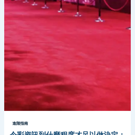
進階指南
今彩資訊到什麼程度才足以做決定：