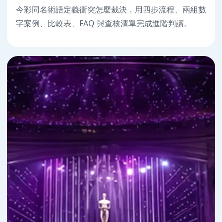
今彩同名術語定義衝突怎麼裁決，用四步流程、兩組數
字案例、比較表、FAQ 與查核清單完成進階判讀。