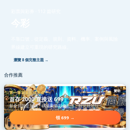
彩票與彩券 · 112 篇研究
今彩
不靠口號，從定義、規則、資料、機率、案例與風險
界線建立可重現的研究路線。
瀏覽 8 個完整主題 →
合作推薦
贊助
第一筆就多三成本金
首存 2000 直接送 699
新會員限定加碼，碼量只要彩金五倍，領完就能玩。
領 699 →