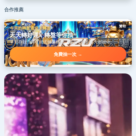
合作推薦
贊助
今天的轉盤還沒人轉走
天天轉好運，轉盤等你抽
單筆存款 3000 就送轉盤機會，最高 2888 每天都能中。
免費抽一次 →