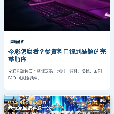
問題解答
今彩怎麼看？從資料口徑到結論的完
整順序
今彩判讀解答：整理定義、規則、資料、指標、案例、
FAQ 與風險界線。
贊助
很久沒回來？這包是你的
老玩家回歸再送一次
回鍋會員專屬彩金，優惠頁面一鍵領取不用問客服。