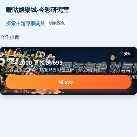
嚦咕娛樂城-今彩研究室
探索
主題
專欄
關於
切換深色
合作推薦
贊助
第一筆就多三成本金
首存 2000 直接送 699
新會員限定加碼，碼量只要彩金五倍，領完就能玩。
領 699 →