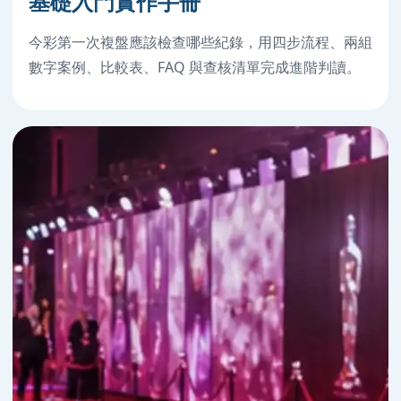
基礎入門實作手冊
今彩第一次複盤應該檢查哪些紀錄，用四步流程、兩組
數字案例、比較表、FAQ 與查核清單完成進階判讀。