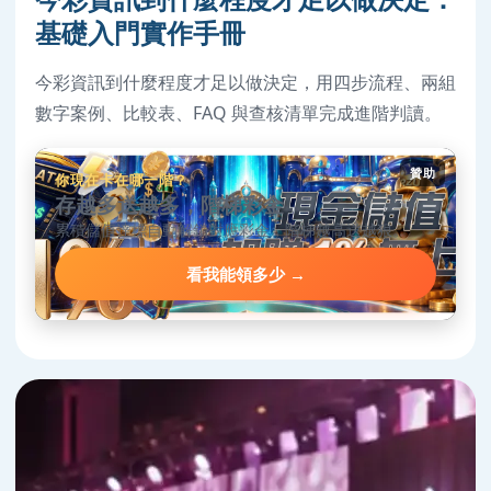
基礎入門實作手冊
今彩資訊到什麼程度才足以做決定，用四步流程、兩組
數字案例、比較表、FAQ 與查核清單完成進階判讀。
贊助
你現在卡在哪一階？
存越多送越多，階梯彩金
累積儲值達標自動解鎖對應彩金，階梯越高送越狠。
看我能領多少 →