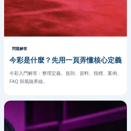
問題解答
今彩是什麼？先用一頁弄懂核心定義
今彩入門解答：整理定義、規則、資料、指標、案例、
FAQ 與風險界線。