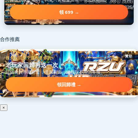
領 699 →
合作推薦
贊助
很久沒回來？這包是你的
老玩家回歸再送一次
回鍋會員專屬彩金，優惠頁面一鍵領取不用問客服。
領回歸禮 →
×