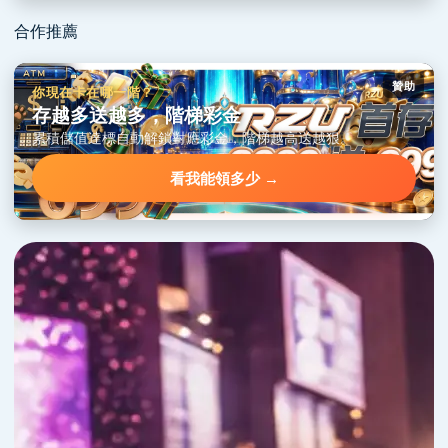
合作推薦
贊助
你現在卡在哪一階？
存越多送越多，階梯彩金
累積儲值達標自動解鎖對應彩金，階梯越高送越狠。
看我能領多少 →