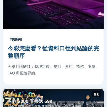
問題解答
今彩怎麼看？從資料口徑到結論的完
整順序
今彩判讀解答：整理定義、規則、資料、指標、案例、
FAQ 與風險界線。
贊助
第一筆就多三成本金
首存 2000 直接送 699
新會員限定加碼，碼量只要彩金五倍，領完就能玩。