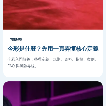
問題解答
今彩是什麼？先用一頁弄懂核心定義
今彩入門解答：整理定義、規則、資料、指標、案例、
FAQ 與風險界線。