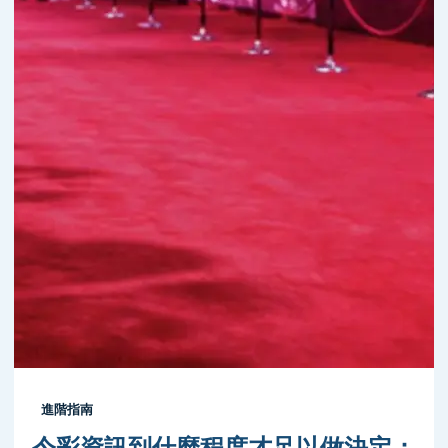
進階指南
今彩資訊到什麼程度才足以做決定：