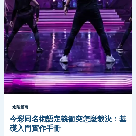
進階指南
今彩同名術語定義衝突怎麼裁決：基
礎入門實作手冊