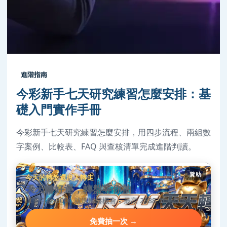
進階指南
今彩新手七天研究練習怎麼安排：基
礎入門實作手冊
今彩新手七天研究練習怎麼安排，用四步流程、兩組數
字案例、比較表、FAQ 與查核清單完成進階判讀。
贊助
今天的轉盤還沒人轉走
天天轉好運，轉盤等你抽
單筆存款 3000 就送轉盤機會，最高 2888 每天都能中。
免費抽一次 →