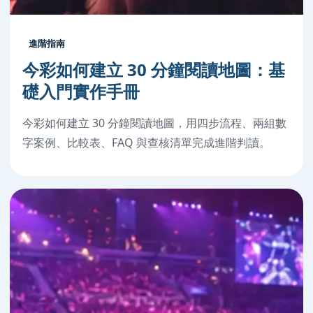
進階指南
今彩如何建立 30 分鐘閱讀地圖：基
礎入門實作手冊
今彩如何建立 30 分鐘閱讀地圖，用四步流程、兩組數
字案例、比較表、FAQ 與查核清單完成進階判讀。