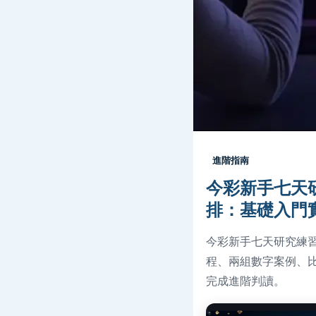
進階指南
今彩新手七天
排：基礎入門
今彩新手七天研究練
程、兩組數字案例、比
完成進階判讀。