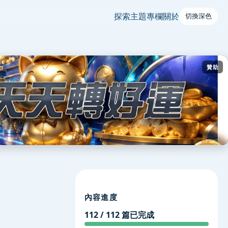
探索
主題
專欄
關於
切換深色
贊助
內容進度
112 / 112 篇已完成