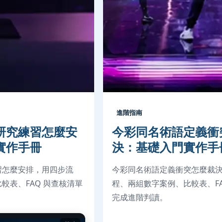
進階指南
研究練習怎麼安
今彩同名術語定義衝
實作手冊
決：基礎入門實作手
習怎麼安排，用四步流
今彩同名術語定義衝突怎麼裁
較表、FAQ 與查核清單
程、兩組數字案例、比較表、FA
完成進階判讀。