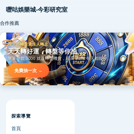
嚦咕娛樂城-今彩研究室
合作推薦
今天的轉盤還沒人轉走
天天轉好運，轉盤等你抽
單筆存款 3000 就送轉盤機會，最高 2888 每天都能中。
免費抽一次 →
探索導覽
首頁