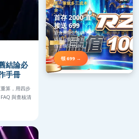
第一筆就多三成本
金
首存 2000 直
接送 699
新會員限定加碼，
碼量只要彩金五
倍，領完就能玩。
領 699 →
舊結論必
作手冊
須重算，用四步
AQ 與查核清