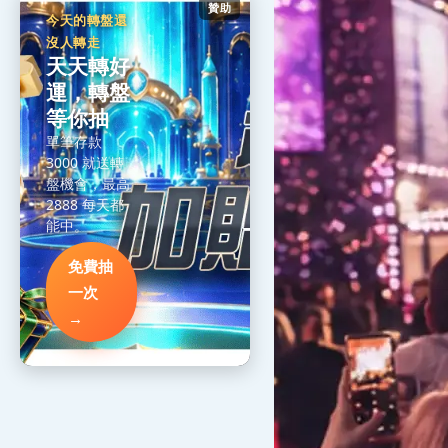
贊助
今天的轉盤還
沒人轉走
天天轉好
運，轉盤
等你抽
單筆存款
3000 就送轉
盤機會，最高
2888 每天都
能中。
免費抽
一次
→