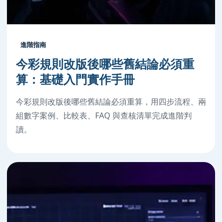
進階指南
今彩規則改版後哪些舊結論必須重
算：基礎入門實作手冊
今彩規則改版後哪些舊結論必須重算，用四步流程、兩
組數字案例、比較表、FAQ 與查核清單完成進階判
讀。