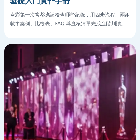
基礎入門實作手冊
今彩第一次複盤應該檢查哪些紀錄，用四步流程、兩組
數字案例、比較表、FAQ 與查核清單完成進階判讀。