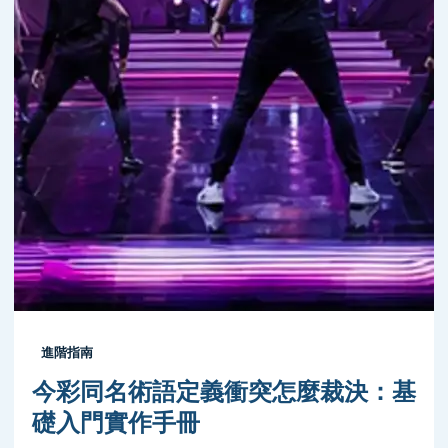
進階指南
今彩同名術語定義衝突怎麼裁決：基
礎入門實作手冊