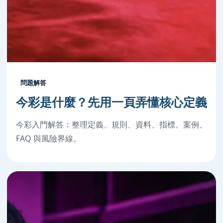
問題解答
今彩是什麼？先用一頁弄懂核心定義
今彩入門解答：整理定義、規則、資料、指標、案例、
FAQ 與風險界線。