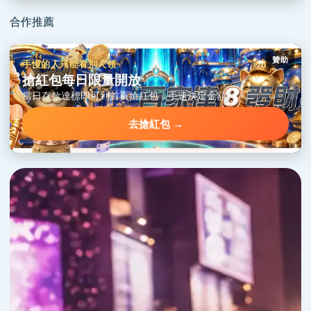
合作推薦
贊助
手慢的人只能看別人領
搶紅包每日限量開放
當日存款達標即可到首頁搶紅包，手速決定金額。
去搶紅包 →