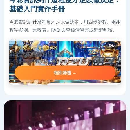
基礎入門實作手冊
今彩資訊到什麼程度才足以做決定，用四步流程、兩組
數字案例、比較表、FAQ 與查核清單完成進階判讀。
贊助
很久沒回來？這包是你的
老玩家回歸再送一次
回鍋會員專屬彩金，優惠頁面一鍵領取不用問客服。
領回歸禮 →