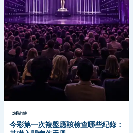
進階指南
今彩第一次複盤應該檢查哪些紀錄：