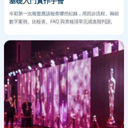
基礎入門實作手冊
今彩第一次複盤應該檢查哪些紀錄，用四步流程、兩組
數字案例、比較表、FAQ 與查核清單完成進階判讀。