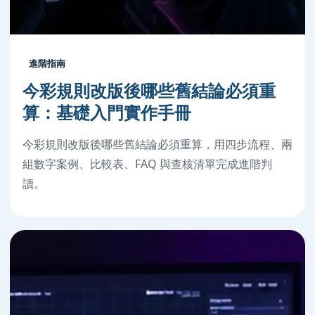
進階指南
今彩規則改版後哪些舊結論必須重
算：基礎入門實作手冊
今彩規則改版後哪些舊結論必須重算，用四步流程、兩
組數字案例、比較表、FAQ 與查核清單完成進階判
讀。