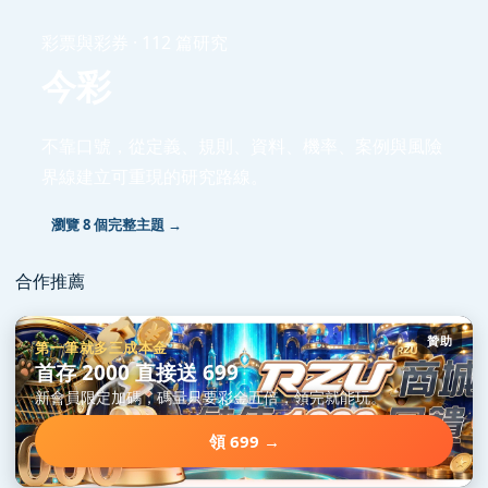
彩票與彩券 · 112 篇研究
今彩
不靠口號，從定義、規則、資料、機率、案例與風險
界線建立可重現的研究路線。
瀏覽 8 個完整主題 →
合作推薦
贊助
第一筆就多三成本金
首存 2000 直接送 699
新會員限定加碼，碼量只要彩金五倍，領完就能玩。
領 699 →