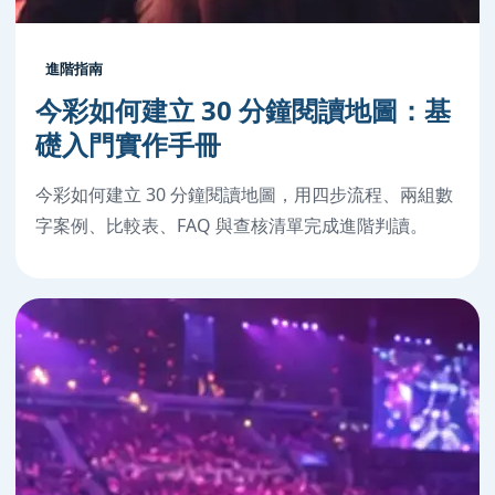
進階指南
今彩如何建立 30 分鐘閱讀地圖：基
礎入門實作手冊
今彩如何建立 30 分鐘閱讀地圖，用四步流程、兩組數
字案例、比較表、FAQ 與查核清單完成進階判讀。