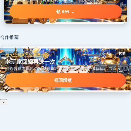
領 699 →
合作推薦
贊助
很久沒回來？這包是你的
老玩家回歸再送一次
回鍋會員專屬彩金，優惠頁面一鍵領取不用問客服。
領回歸禮 →
×