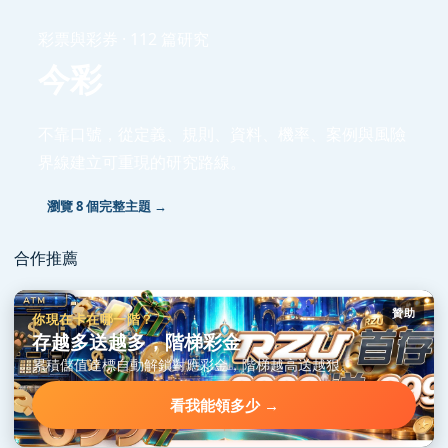
彩票與彩券 · 112 篇研究
今彩
不靠口號，從定義、規則、資料、機率、案例與風險
界線建立可重現的研究路線。
瀏覽 8 個完整主題 →
合作推薦
贊助
你現在卡在哪一階？
存越多送越多，階梯彩金
累積儲值達標自動解鎖對應彩金，階梯越高送越狠。
看我能領多少 →