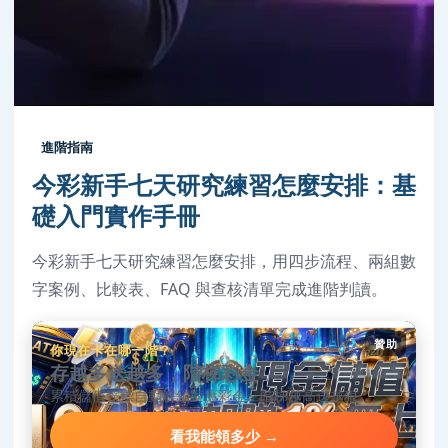
進階指南
今彩新手七天研究練習怎麼安排：基
礎入門實作手冊
今彩新手七天研究練習怎麼安排，用四步流程、兩組數
字案例、比較表、FAQ 與查核清單完成進階判讀。
贊助
你現在卡在哪一階？
存越多送越多，階梯彩金
累積儲值達標自動解鎖對應彩金，階梯越高送越狠。
看我能領多少 →