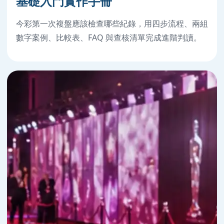
基礎入門實作手冊
今彩第一次複盤應該檢查哪些紀錄，用四步流程、兩組
數字案例、比較表、FAQ 與查核清單完成進階判讀。