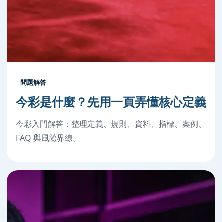
問題解答
今彩是什麼？先用一頁弄懂核心定義
今彩入門解答：整理定義、規則、資料、指標、案例、
FAQ 與風險界線。