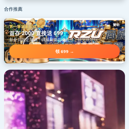
合作推薦
贊助
第一筆就多三成本金
首存 2000 直接送 699
新會員限定加碼，碼量只要彩金五倍，領完就能玩。
領 699 →