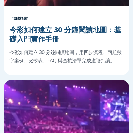
進階指南
今彩如何建立 30 分鐘閱讀地圖：基
礎入門實作手冊
今彩如何建立 30 分鐘閱讀地圖，用四步流程、兩組數
字案例、比較表、FAQ 與查核清單完成進階判讀。