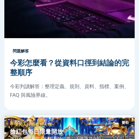
問題解答
今彩怎麼看？從資料口徑到結論的完
整順序
今彩判讀解答：整理定義、規則、資料、指標、案例、
FAQ 與風險界線。
贊助
手慢的人只能看別人領
搶紅包每日限量開放
當日存款達標即可到首頁搶紅包，手速決定金額。