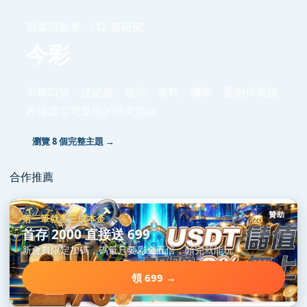
彩票與彩券 · 112 篇研究
今彩
不靠口號，從定義、規則、資料、機率、案例與風險
界線建立可重現的研究路線。
瀏覽 8 個完整主題 →
合作推薦
贊助
第一筆就多三成本金
首存 2000 直接送 699
新會員限定加碼，碼量只要彩金五倍，領完就能玩。
領 699 →