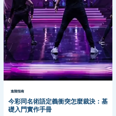
進階指南
今彩同名術語定義衝突怎麼裁決：基
礎入門實作手冊