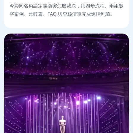
今彩同名術語定義衝突怎麼裁決，用四步流程、兩組數
字案例、比較表、FAQ 與查核清單完成進階判讀。