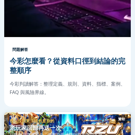
問題解答
今彩怎麼看？從資料口徑到結論的完
整順序
今彩判讀解答：整理定義、規則、資料、指標、案例、
FAQ 與風險界線。
贊助
很久沒回來？這包是你的
老玩家回歸再送一次
回鍋會員專屬彩金，優惠頁面一鍵領取不用問客服。