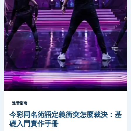
進階指南
今彩同名術語定義衝突怎麼裁決：基
礎入門實作手冊