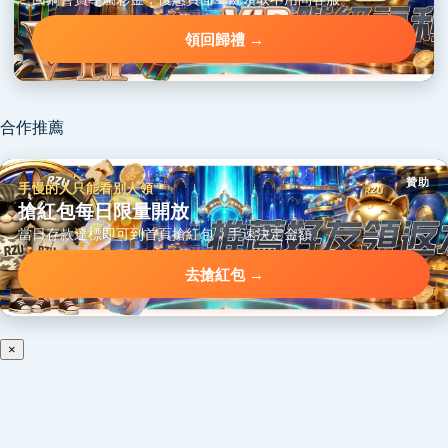
領回歸禮 →
合作推薦
贊助
手慢的人只能看別人領
搶紅包每日限量開放
當日存款達標即可到首頁搶紅包，手速決定金額。
去搶紅包 →
×