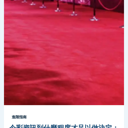
進階指南
今彩資訊到什麼程度才足以做決定：