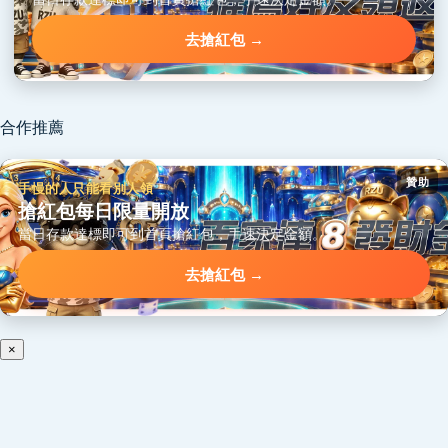
去搶紅包 →
合作推薦
贊助
手慢的人只能看別人領
搶紅包每日限量開放
當日存款達標即可到首頁搶紅包，手速決定金額。
去搶紅包 →
×