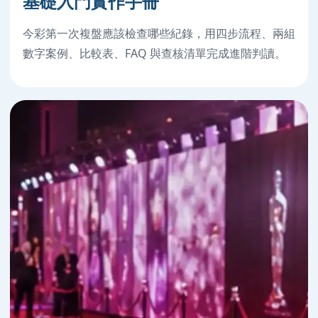
基礎入門實作手冊
今彩第一次複盤應該檢查哪些紀錄，用四步流程、兩組
數字案例、比較表、FAQ 與查核清單完成進階判讀。