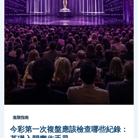
進階指南
今彩第一次複盤應該檢查哪些紀錄：