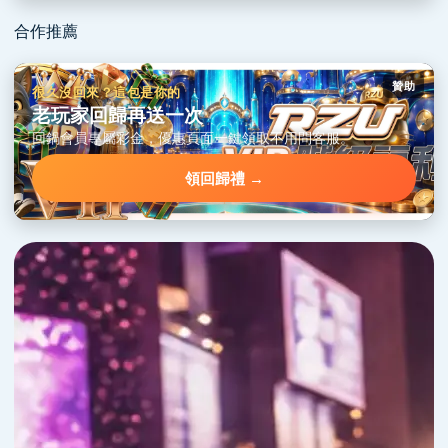
合作推薦
贊助
很久沒回來？這包是你的
老玩家回歸再送一次
回鍋會員專屬彩金，優惠頁面一鍵領取不用問客服。
領回歸禮 →