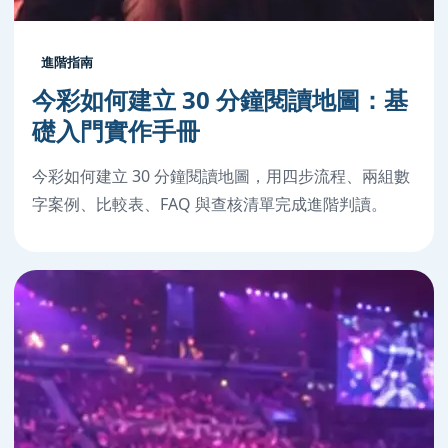
進階指南
今彩如何建立 30 分鐘閱讀地圖：基
礎入門實作手冊
今彩如何建立 30 分鐘閱讀地圖，用四步流程、兩組數
字案例、比較表、FAQ 與查核清單完成進階判讀。