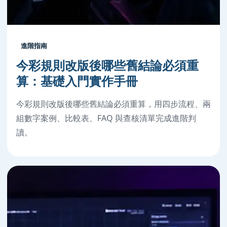
進階指南
今彩規則改版後哪些舊結論必須重
算：基礎入門實作手冊
今彩規則改版後哪些舊結論必須重算，用四步流程、兩
組數字案例、比較表、FAQ 與查核清單完成進階判
讀。