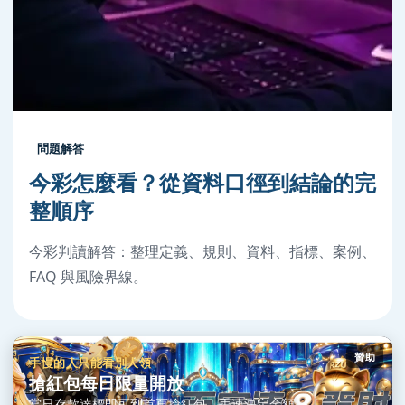
問題解答
今彩怎麼看？從資料口徑到結論的完
整順序
今彩判讀解答：整理定義、規則、資料、指標、案例、
FAQ 與風險界線。
贊助
手慢的人只能看別人領
搶紅包每日限量開放
當日存款達標即可到首頁搶紅包，手速決定金額。