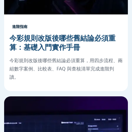
進階指南
今彩規則改版後哪些舊結論必須重
算：基礎入門實作手冊
今彩規則改版後哪些舊結論必須重算，用四步流程、兩
組數字案例、比較表、FAQ 與查核清單完成進階判
讀。