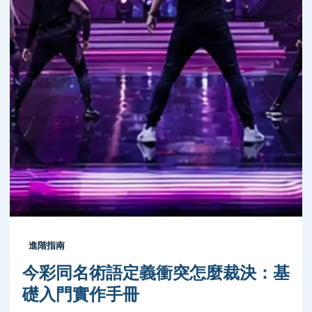
進階指南
今彩同名術語定義衝突怎麼裁決：基
礎入門實作手冊