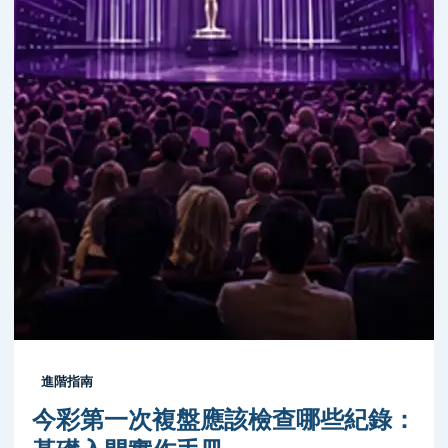
進階指南
今彩第一次複盤應該檢查哪些紀錄：