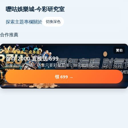
嚦咕娛樂城-今彩研究室
探索
主題
專欄
關於
切換深色
合作推薦
贊助
第一筆就多三成本金
首存 2000 直接送 699
新會員限定加碼，碼量只要彩金五倍，領完就能玩。
領 699 →