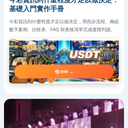
基礎入門實作手冊
今彩資訊到什麼程度才足以做決定，用四步流程、兩組
數字案例、比較表、FAQ 與查核清單完成進階判讀。
贊助
第一筆就多三成本金
首存 2000 直接送 699
新會員限定加碼，碼量只要彩金五倍，領完就能玩。
領 699 →