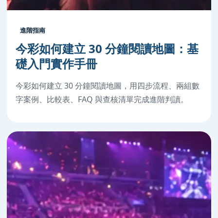
進階指南
今彩如何建立 30 分鐘閱讀地圖：基
礎入門實作手冊
今彩如何建立 30 分鐘閱讀地圖，用四步流程、兩組數
字案例、比較表、FAQ 與查核清單完成進階判讀。