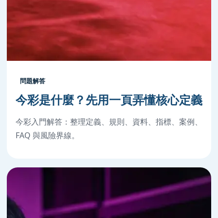
問題解答
今彩是什麼？先用一頁弄懂核心定義
今彩入門解答：整理定義、規則、資料、指標、案例、
FAQ 與風險界線。