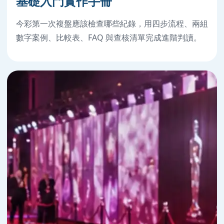
基礎入門實作手冊
今彩第一次複盤應該檢查哪些紀錄，用四步流程、兩組
數字案例、比較表、FAQ 與查核清單完成進階判讀。