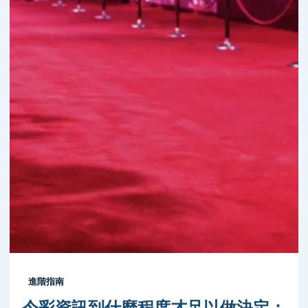
進階指南
今彩資訊到什麼程度才足以做決定：