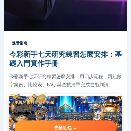
進階指南
今彩新手七天研究練習怎麼安排：基
礎入門實作手冊
今彩新手七天研究練習怎麼安排，用四步流程、兩組數
字案例、比較表、FAQ 與查核清單完成進階判讀。
贊助
手慢的人只能看別人領
搶紅包每日限量開放
當日存款達標即可到首頁搶紅包，手速決定金額。
去搶紅包 →