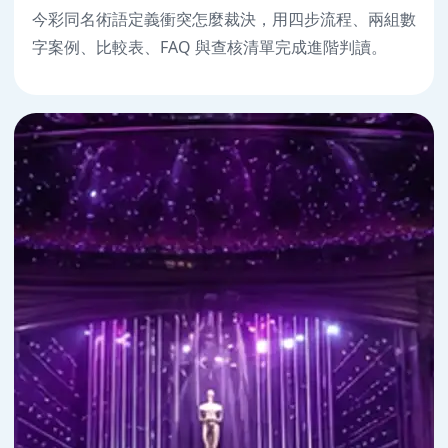
今彩同名術語定義衝突怎麼裁決，用四步流程、兩組數
字案例、比較表、FAQ 與查核清單完成進階判讀。