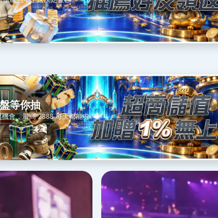
盤等你抽
盤機會，最高 2888 每天都能中。