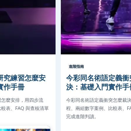
進階指南
研究練習怎麼安
今彩同名術語定義衝
實作手冊
決：基礎入門實作手
習怎麼安排，用四步流
今彩同名術語定義衝突怎麼裁
較表、FAQ 與查核清單
程、兩組數字案例、比較表、FA
完成進階判讀。