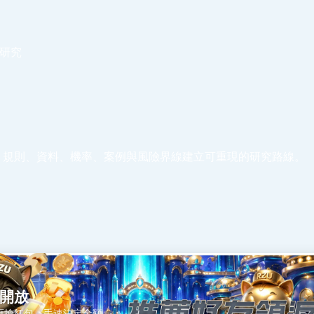
篇研究
、規則、資料、機率、案例與風險界線建立可重現的研究路線。
開放
頁搶紅包，手速決定金額。