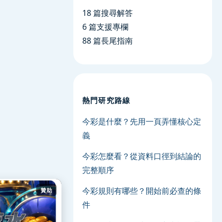
18 篇搜尋解答
6 篇支援專欄
88 篇長尾指南
熱門研究路線
今彩是什麼？先用一頁弄懂核心定
義
今彩怎麼看？從資料口徑到結論的
完整順序
今彩規則有哪些？開始前必查的條
贊助
件