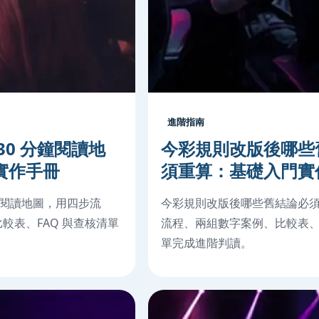
進階指南
30 分鐘閱讀地
今彩規則改版後哪些
實作手冊
須重算：基礎入門實
分鐘閱讀地圖，用四步流
今彩規則改版後哪些舊結論必
較表、FAQ 與查核清單
流程、兩組數字案例、比較表、F
單完成進階判讀。