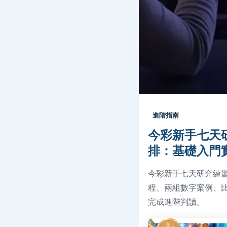
進階指南
今彩新手七天
排：基礎入門
今彩新手七天研究練
程、兩組數字案例、比
完成進階判讀。