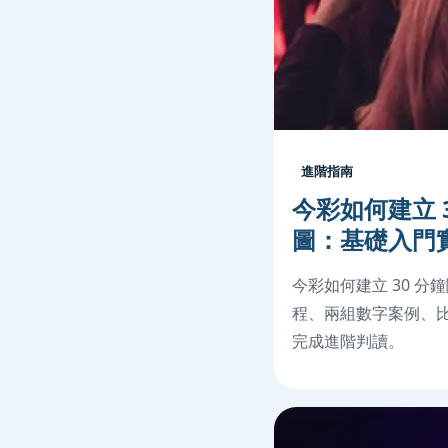
進階指南
今彩如何建立 
圖：基礎入門
今彩如何建立 30 
程、兩組數字案例、比
完成進階判讀。