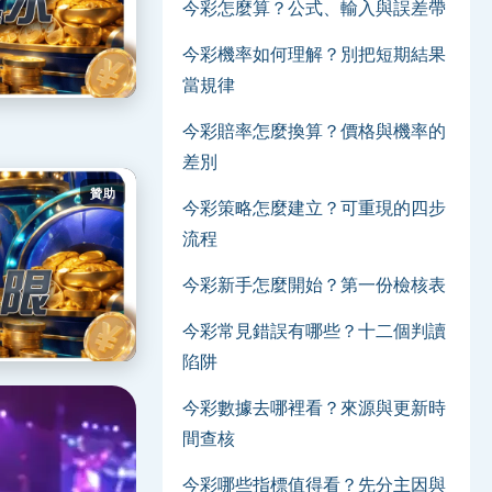
今彩怎麼算？公式、輸入與誤差帶
今彩機率如何理解？別把短期結果
當規律
今彩賠率怎麼換算？價格與機率的
差別
贊助
今彩策略怎麼建立？可重現的四步
流程
今彩新手怎麼開始？第一份檢核表
今彩常見錯誤有哪些？十二個判讀
陷阱
今彩數據去哪裡看？來源與更新時
間查核
今彩哪些指標值得看？先分主因與