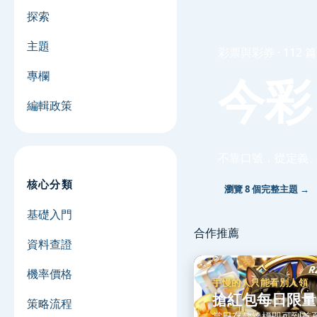
探索
主題
彩票與彩券 · 112 
今彩
專欄
編輯政策
不靠口號，從定義
核心分類
瀏覽 8 個完整主題 →
基礎入門
合作推薦
資料查證
機率價格
手慢的人只能看別人領
搶紅包每日限量
策略流程
當日存款達標即可到首