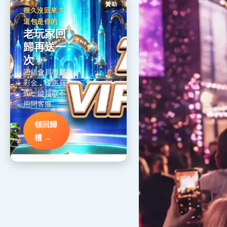
贊助
很久沒回來？
這包是你的
老玩家回
歸再送一
次
回鍋會員專屬
彩金，優惠頁
面一鍵領取不
用問客服。
領回歸
禮 →