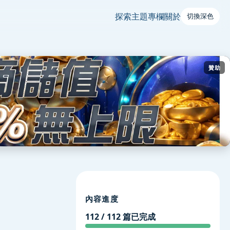
探索
主題
專欄
關於
切換深色
贊助
內容進度
112 / 112 篇已完成