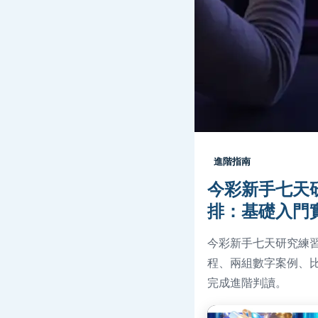
進階指南
今彩新手七天
排：基礎入門
今彩新手七天研究練
程、兩組數字案例、比
完成進階判讀。