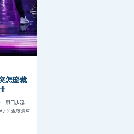
突怎麼裁
冊
決，用四步流
Q 與查核清單