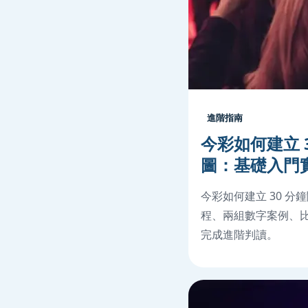
進階指南
今彩如何建立 
圖：基礎入門
今彩如何建立 30 
程、兩組數字案例、比
完成進階判讀。