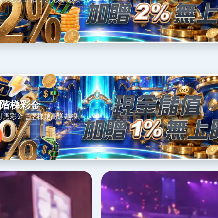
階梯彩金
對應彩金，階梯越高送越狠。