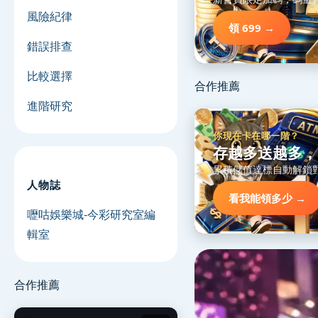
風險紀律
領 699 →
錯誤排查
比較選擇
合作推薦
進階研究
你現在卡在哪一階？
存越多送越多，
累積儲值達標自動解鎖
人物誌
看我能領多少 →
嚦咕娛樂城-今彩研究室編
輯室
合作推薦