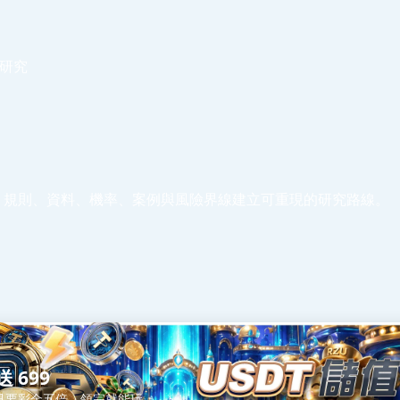
篇研究
、規則、資料、機率、案例與風險界線建立可重現的研究路線。
送 699
只要彩金五倍，領完就能玩。