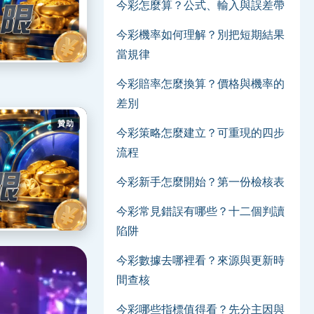
今彩怎麼算？公式、輸入與誤差帶
今彩機率如何理解？別把短期結果
當規律
今彩賠率怎麼換算？價格與機率的
差別
贊助
今彩策略怎麼建立？可重現的四步
流程
今彩新手怎麼開始？第一份檢核表
今彩常見錯誤有哪些？十二個判讀
陷阱
今彩數據去哪裡看？來源與更新時
間查核
今彩哪些指標值得看？先分主因與