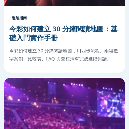
進階指南
今彩如何建立 30 分鐘閱讀地圖：基
礎入門實作手冊
今彩如何建立 30 分鐘閱讀地圖，用四步流程、兩組數
字案例、比較表、FAQ 與查核清單完成進階判讀。