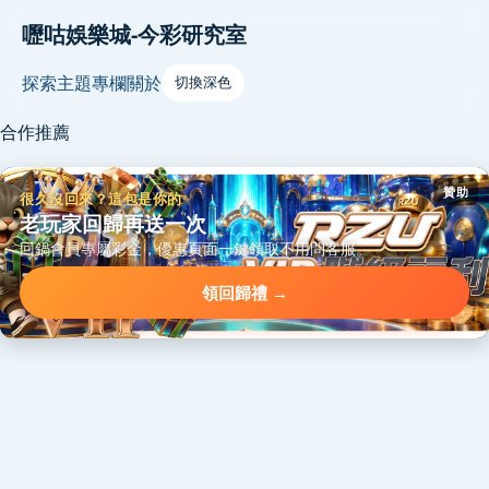
嚦咕娛樂城-今彩研究室
探索
主題
專欄
關於
切換深色
合作推薦
贊助
很久沒回來？這包是你的
老玩家回歸再送一次
回鍋會員專屬彩金，優惠頁面一鍵領取不用問客服。
領回歸禮 →