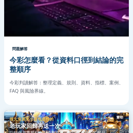
問題解答
今彩怎麼看？從資料口徑到結論的完
整順序
今彩判讀解答：整理定義、規則、資料、指標、案例、
FAQ 與風險界線。
贊助
很久沒回來？這包是你的
老玩家回歸再送一次
回鍋會員專屬彩金，優惠頁面一鍵領取不用問客服。