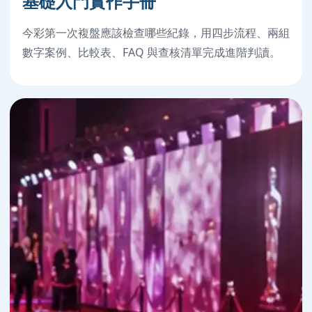
基礎入門實作手冊
今彩第一次複盤應該檢查哪些紀錄，用四步流程、兩組
數字案例、比較表、FAQ 與查核清單完成進階判讀。