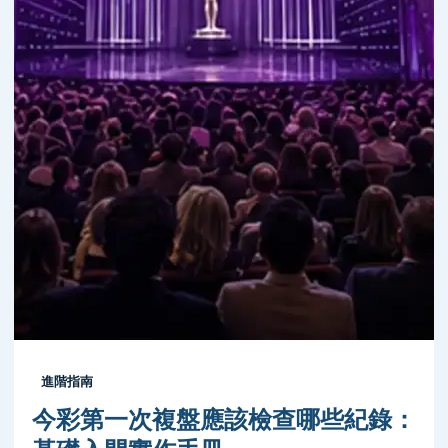
進階指南
今彩第一次複盤應該檢查哪些紀錄：