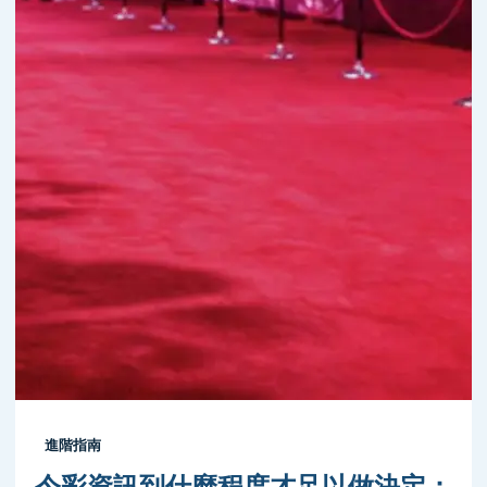
進階指南
今彩資訊到什麼程度才足以做決定：