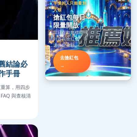
手慢的人只能看別
人領
搶紅包每日
限量開放
當日存款達標即可
到首頁搶紅包，手
速決定金額。
去搶紅包
舊結論必
→
作手冊
須重算，用四步
AQ 與查核清