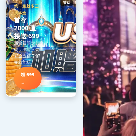
贊助
第一筆就多三
成本金
首存
2000 直
接送 699
新會員限定加
碼，碼量只要
彩金五倍，領
完就能玩。
領 699
→