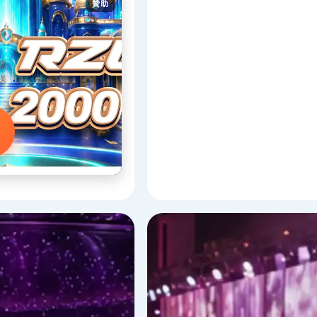
贊助
，
鎖
送