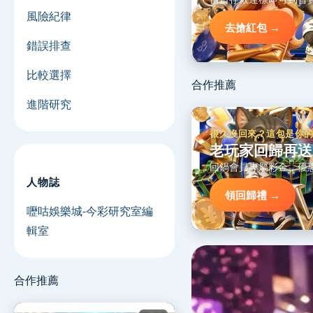
風險紀律
去搶紅包 →
錯誤排查
比較選擇
合作推薦
進階研究
很久沒回來？這包是你
老玩家回歸再送
回鍋會員專屬彩金，優
人物誌
領回歸禮 →
嚦咕娛樂城-今彩研究室編
輯室
合作推薦