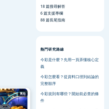
18 篇搜尋解答
6 篇支援專欄
88 篇長尾指南
熱門研究路線
今彩是什麼？先用一頁弄懂核心定
義
今彩怎麼看？從資料口徑到結論的
完整順序
今彩規則有哪些？開始前必查的條
贊助
件