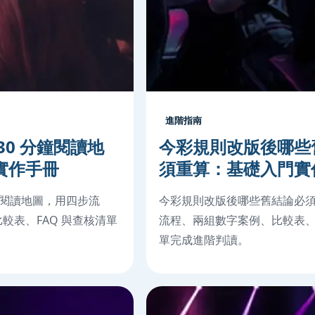
進階指南
30 分鐘閱讀地
今彩規則改版後哪些
實作手冊
須重算：基礎入門實
分鐘閱讀地圖，用四步流
今彩規則改版後哪些舊結論必
較表、FAQ 與查核清單
流程、兩組數字案例、比較表、F
單完成進階判讀。