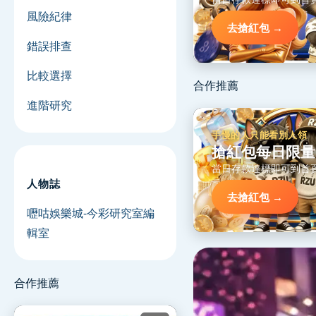
風險紀律
去搶紅包 →
錯誤排查
比較選擇
合作推薦
進階研究
手慢的人只能看別人領
搶紅包每日限量
當日存款達標即可到首
人物誌
去搶紅包 →
嚦咕娛樂城-今彩研究室編
輯室
合作推薦