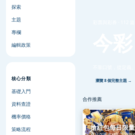
探索
主題
彩票與彩券 · 112 
今彩
專欄
編輯政策
不靠口號，從定義
核心分類
瀏覽 8 個完整主題 →
基礎入門
合作推薦
資料查證
機率價格
手慢的人只能看別人領
搶紅包每日限量
策略流程
當日存款達標即可到首