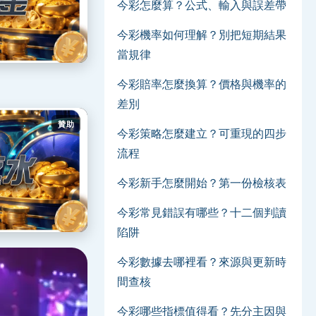
今彩怎麼算？公式、輸入與誤差帶
今彩機率如何理解？別把短期結果
當規律
今彩賠率怎麼換算？價格與機率的
差別
贊助
今彩策略怎麼建立？可重現的四步
流程
今彩新手怎麼開始？第一份檢核表
今彩常見錯誤有哪些？十二個判讀
陷阱
今彩數據去哪裡看？來源與更新時
間查核
今彩哪些指標值得看？先分主因與