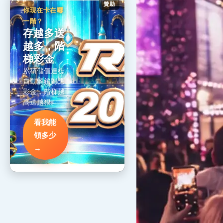
贊助
你現在卡在哪
一階？
存越多送
越多，階
梯彩金
累積儲值達標
自動解鎖對應
彩金，階梯越
高送越狠。
看我能
領多少
→