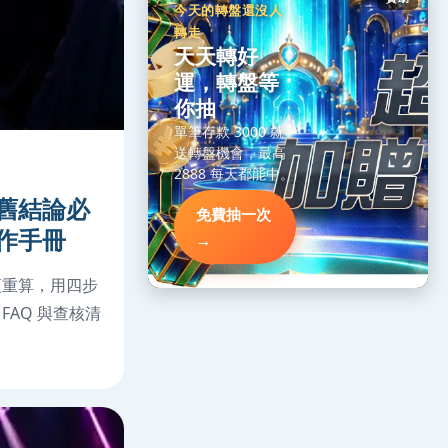
今天的轉盤還沒人
轉走
天天轉好
運，轉盤等
你抽
單筆存款 3000 就
送轉盤機會，最高
2888 每天都能中。
舊結論必
免費抽一次
作手冊
→
須重算，用四步
AQ 與查核清