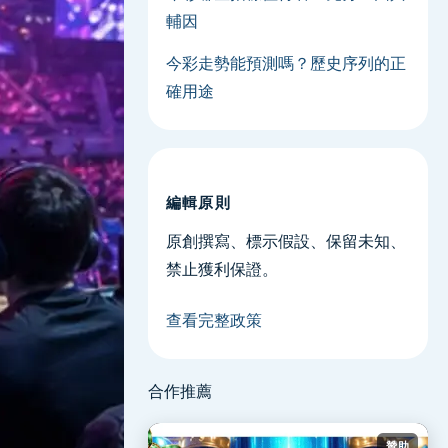
輔因
今彩走勢能預測嗎？歷史序列的正
確用途
編輯原則
原創撰寫、標示假設、保留未知、
禁止獲利保證。
查看完整政策
合作推薦
贊助