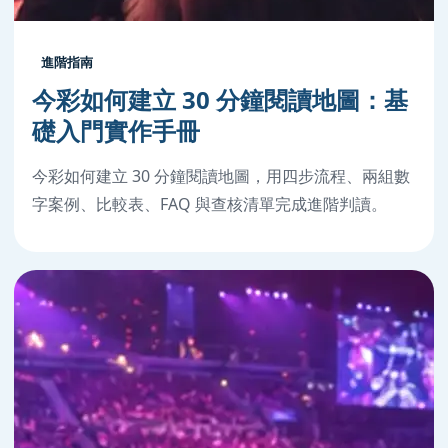
進階指南
今彩如何建立 30 分鐘閱讀地圖：基
礎入門實作手冊
今彩如何建立 30 分鐘閱讀地圖，用四步流程、兩組數
字案例、比較表、FAQ 與查核清單完成進階判讀。