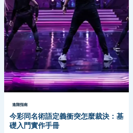
進階指南
今彩同名術語定義衝突怎麼裁決：基
礎入門實作手冊