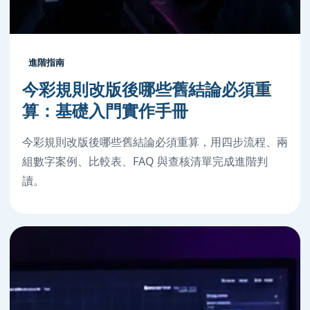
進階指南
今彩規則改版後哪些舊結論必須重
算：基礎入門實作手冊
今彩規則改版後哪些舊結論必須重算，用四步流程、兩
組數字案例、比較表、FAQ 與查核清單完成進階判
讀。