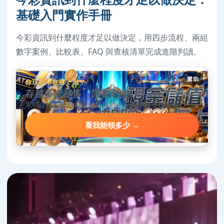
基礎入門實作手冊
今彩資訊到什麼程度才足以做決定，用四步流程、兩組
數字案例、比較表、FAQ 與查核清單完成進階判讀。
贊助
你現在卡在哪一階？
存越多送越多，階梯彩金
累積儲值達標自動解鎖對應彩金，階梯越高送越狠。
看我能領多少 →