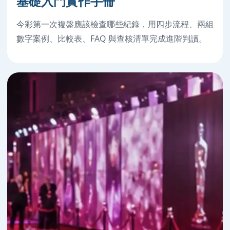
基礎入門實作手冊
今彩第一次複盤應該檢查哪些紀錄，用四步流程、兩組
數字案例、比較表、FAQ 與查核清單完成進階判讀。