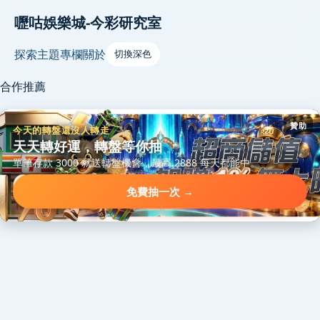
嚦咕娛樂城-今彩研究室
探索
主題
專欄
關於
切換深色
合作推薦
贊助
今天的轉盤還沒人轉走
天天轉好運，轉盤等你抽
單筆存款 3000 就送轉盤機會，最高 2888 每天都能中。
免費抽一次 →