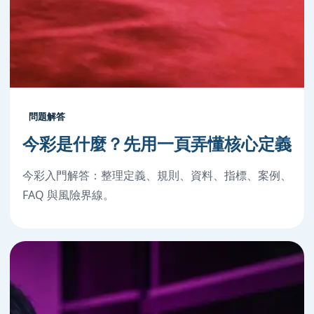
問題解答
今彩是什麼？先用一頁弄懂核心定義
今彩入門解答：整理定義、規則、資料、指標、案例、
FAQ 與風險界線。