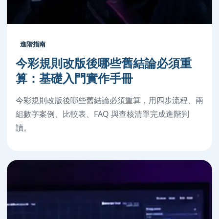
進階指南
今彩規則改版後哪些舊結論必須重
算：基礎入門實作手冊
今彩規則改版後哪些舊結論必須重算，用四步流程、兩
組數字案例、比較表、FAQ 與查核清單完成進階判
讀。