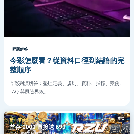
問題解答
今彩怎麼看？從資料口徑到結論的完
整順序
今彩判讀解答：整理定義、規則、資料、指標、案例、
FAQ 與風險界線。
贊助
第一筆就多三成本金
首存 2000 直接送 699
新會員限定加碼，碼量只要彩金五倍，領完就能玩。