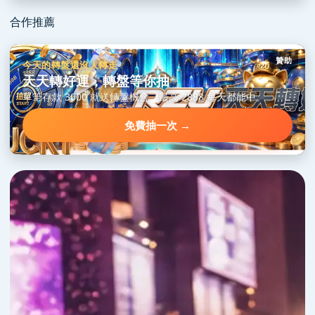
合作推薦
贊助
今天的轉盤還沒人轉走
天天轉好運，轉盤等你抽
單筆存款 3000 就送轉盤機會，最高 2888 每天都能中。
免費抽一次 →