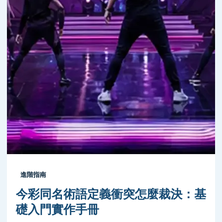
進階指南
今彩同名術語定義衝突怎麼裁決：基
礎入門實作手冊