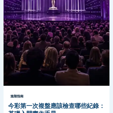
進階指南
今彩第一次複盤應該檢查哪些紀錄：