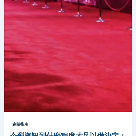
進階指南
今彩資訊到什麼程度才足以做決定：