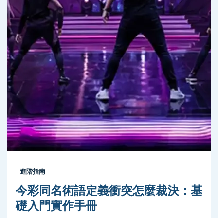
進階指南
今彩同名術語定義衝突怎麼裁決：基
礎入門實作手冊