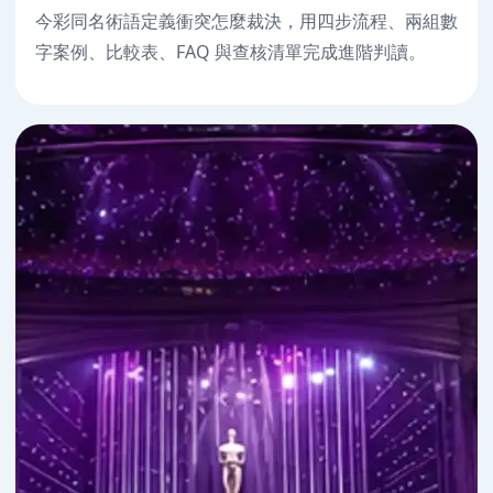
今彩同名術語定義衝突怎麼裁決，用四步流程、兩組數
字案例、比較表、FAQ 與查核清單完成進階判讀。