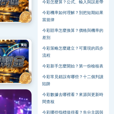
今彩怎麼算？公式、輸入與誤差帶
今彩機率如何理解？別把短期結果
當規律
今彩賠率怎麼換算？價格與機率的
差別
贊助
今彩策略怎麼建立？可重現的四步
流程
今彩新手怎麼開始？第一份檢核表
今彩常見錯誤有哪些？十二個判讀
陷阱
今彩數據去哪裡看？來源與更新時
間查核
今彩哪些指標值得看？先分主因與