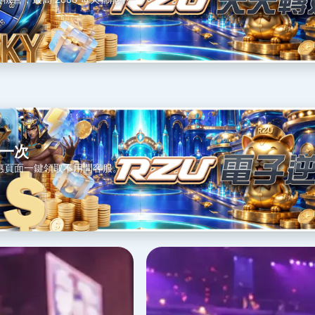
的
一次
惠頁面一鍵領取不用問客服。