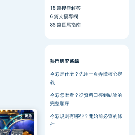
18 篇搜尋解答
6 篇支援專欄
88 篇長尾指南
熱門研究路線
今彩是什麼？先用一頁弄懂核心定
義
今彩怎麼看？從資料口徑到結論的
完整順序
今彩規則有哪些？開始前必查的條
贊助
件