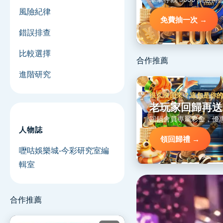
風險紀律
免費抽一次 →
錯誤排查
比較選擇
合作推薦
進階研究
很久沒回來？這包是你
老玩家回歸再送
回鍋會員專屬彩金，優
人物誌
領回歸禮 →
嚦咕娛樂城-今彩研究室編
輯室
合作推薦