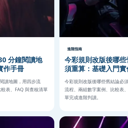
進階指南
30 分鐘閱讀地
今彩規則改版後哪些
實作手冊
須重算：基礎入門實
分鐘閱讀地圖，用四步流
今彩規則改版後哪些舊結論必
較表、FAQ 與查核清單
流程、兩組數字案例、比較表、F
單完成進階判讀。