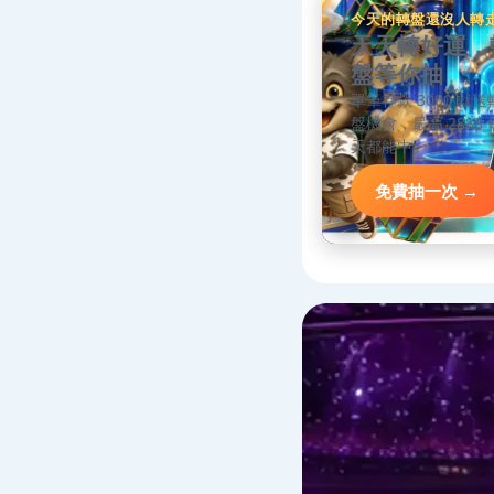
今天的轉盤還沒人轉
天天轉好運，
盤等你抽
單筆存款 3000 就送
盤機會，最高 2888 
天都能中。
免費抽一次 →