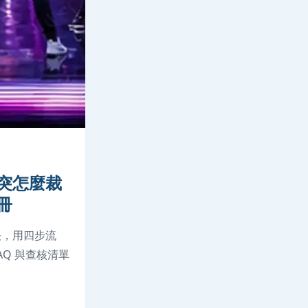
突怎麼裁
冊
決，用四步流
Q 與查核清單