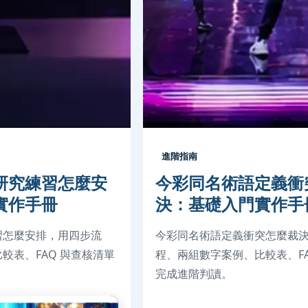
進階指南
研究練習怎麼安
今彩同名術語定義衝
實作手冊
決：基礎入門實作手
習怎麼安排，用四步流
今彩同名術語定義衝突怎麼裁
較表、FAQ 與查核清單
程、兩組數字案例、比較表、FA
完成進階判讀。