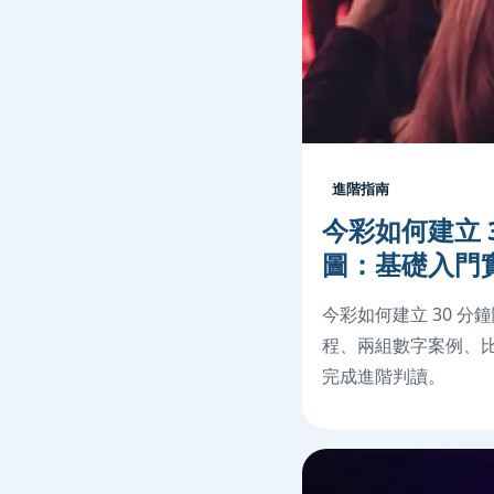
進階指南
今彩如何建立 
圖：基礎入門
今彩如何建立 30 
程、兩組數字案例、比
完成進階判讀。