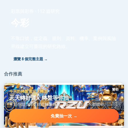
彩票與彩券 · 112 篇研究
今彩
不靠口號，從定義、規則、資料、機率、案例與風險
界線建立可重現的研究路線。
瀏覽 8 個完整主題 →
合作推薦
贊助
今天的轉盤還沒人轉走
天天轉好運，轉盤等你抽
單筆存款 3000 就送轉盤機會，最高 2888 每天都能中。
免費抽一次 →