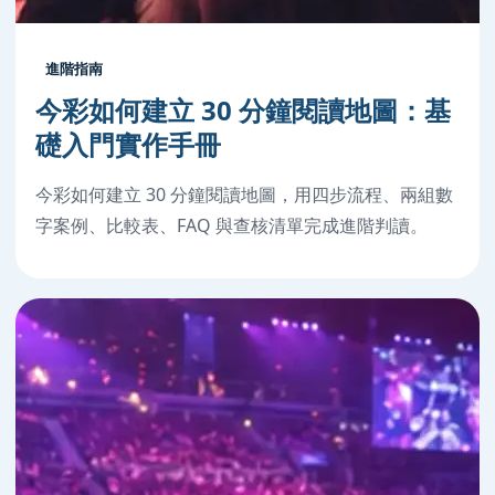
進階指南
今彩如何建立 30 分鐘閱讀地圖：基
礎入門實作手冊
今彩如何建立 30 分鐘閱讀地圖，用四步流程、兩組數
字案例、比較表、FAQ 與查核清單完成進階判讀。