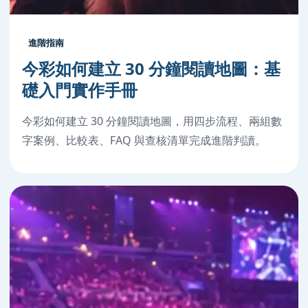
進階指南
今彩如何建立 30 分鐘閱讀地圖：基
礎入門實作手冊
今彩如何建立 30 分鐘閱讀地圖，用四步流程、兩組數
字案例、比較表、FAQ 與查核清單完成進階判讀。