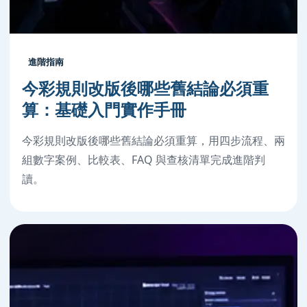
進階指南
今彩規則改版後哪些舊結論必須重
算：基礎入門實作手冊
今彩規則改版後哪些舊結論必須重算，用四步流程、兩
組數字案例、比較表、FAQ 與查核清單完成進階判
讀。