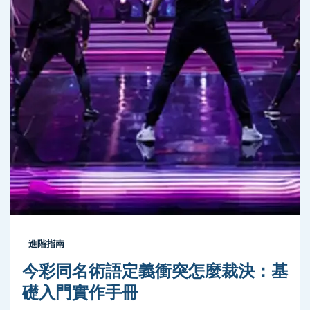
進階指南
今彩同名術語定義衝突怎麼裁決：基
礎入門實作手冊