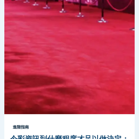
進階指南
今彩資訊到什麼程度才足以做決定：