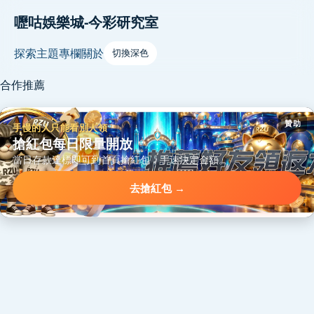
嚦咕娛樂城-今彩研究室
探索
主題
專欄
關於
切換深色
合作推薦
贊助
手慢的人只能看別人領
搶紅包每日限量開放
當日存款達標即可到首頁搶紅包，手速決定金額。
去搶紅包 →