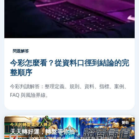
問題解答
今彩怎麼看？從資料口徑到結論的完
整順序
今彩判讀解答：整理定義、規則、資料、指標、案例、
FAQ 與風險界線。
贊助
今天的轉盤還沒人轉走
天天轉好運，轉盤等你抽
單筆存款 3000 就送轉盤機會，最高 2888 每天都能中。