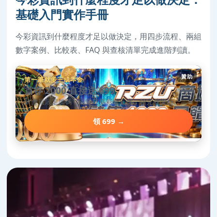
基礎入門實作手冊
今彩資訊到什麼程度才足以做決定，用四步流程、兩組
數字案例、比較表、FAQ 與查核清單完成進階判讀。
贊助
第一筆就多三成本金
首存 2000 直接送 699
新會員限定加碼，碼量只要彩金五倍，領完就能玩。
領 699 →