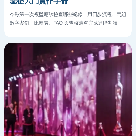
基礎入門實作手冊
今彩第一次複盤應該檢查哪些紀錄，用四步流程、兩組
數字案例、比較表、FAQ 與查核清單完成進階判讀。