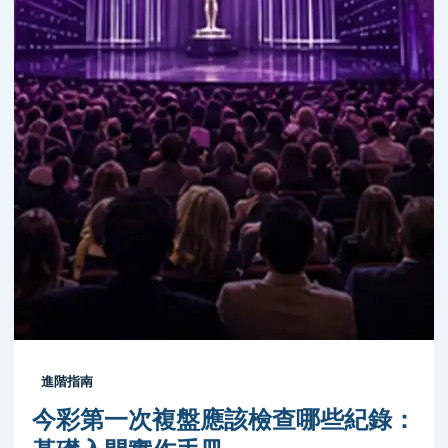
進階指南
今彩第一次複盤應該檢查哪些紀錄：