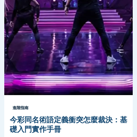
進階指南
今彩同名術語定義衝突怎麼裁決：基
礎入門實作手冊