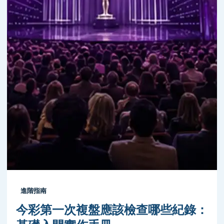
進階指南
今彩第一次複盤應該檢查哪些紀錄：