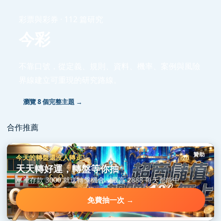
彩票與彩券 · 112 篇研究
今彩
不靠口號，從定義、規則、資料、機率、案例與風險
界線建立可重現的研究路線。
瀏覽 8 個完整主題 →
合作推薦
贊助
今天的轉盤還沒人轉走
天天轉好運，轉盤等你抽
單筆存款 3000 就送轉盤機會，最高 2888 每天都能中。
免費抽一次 →