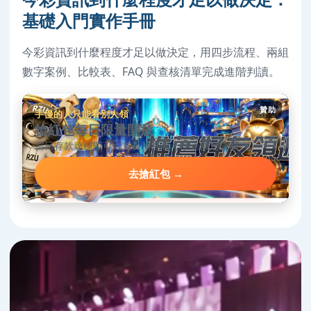
基礎入門實作手冊
今彩資訊到什麼程度才足以做決定，用四步流程、兩組
數字案例、比較表、FAQ 與查核清單完成進階判讀。
贊助
手慢的人只能看別人領
搶紅包每日限量開放
當日存款達標即可到首頁搶紅包，手速決定金額。
去搶紅包 →