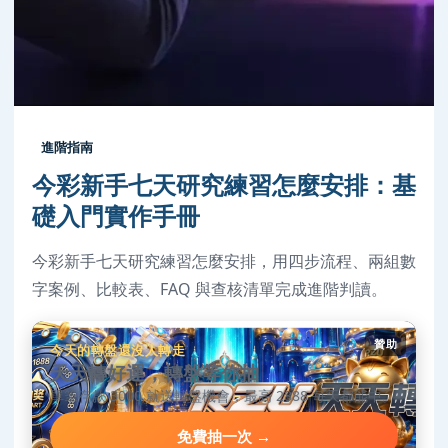
進階指南
今彩新手七天研究練習怎麼安排：基
礎入門實作手冊
今彩新手七天研究練習怎麼安排，用四步流程、兩組數
字案例、比較表、FAQ 與查核清單完成進階判讀。
贊助
今天的轉盤還沒人轉走
天天轉好運，轉盤等你抽
單筆存款 3000 就送轉盤機會，最高 2888 每天都能中。
免費抽一次 →