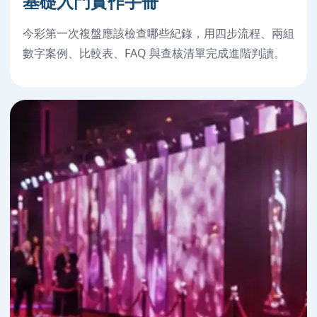
基礎入門實作手冊
今彩第一次複盤應該檢查哪些紀錄，用四步流程、兩組
數字案例、比較表、FAQ 與查核清單完成進階判讀。