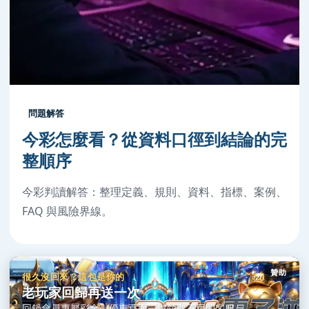
問題解答
今彩怎麼看？從資料口徑到結論的完
整順序
今彩判讀解答：整理定義、規則、資料、指標、案例、
FAQ 與風險界線。
贊助
很久沒回來？這包是你的
老玩家回歸再送一次
回鍋會員專屬彩金，優惠頁面一鍵領取不用問客服。