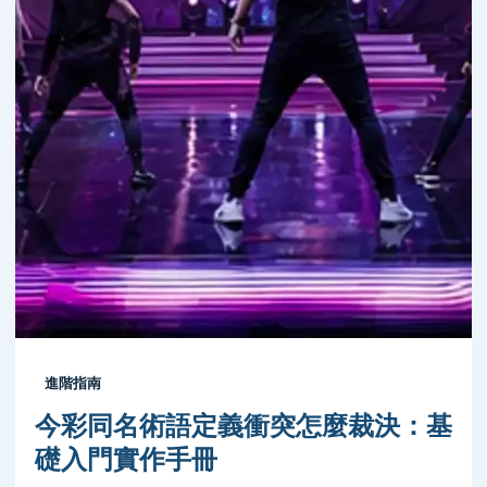
進階指南
今彩同名術語定義衝突怎麼裁決：基
礎入門實作手冊