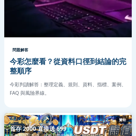
問題解答
今彩怎麼看？從資料口徑到結論的完
整順序
今彩判讀解答：整理定義、規則、資料、指標、案例、
FAQ 與風險界線。
贊助
第一筆就多三成本金
首存 2000 直接送 699
新會員限定加碼，碼量只要彩金五倍，領完就能玩。