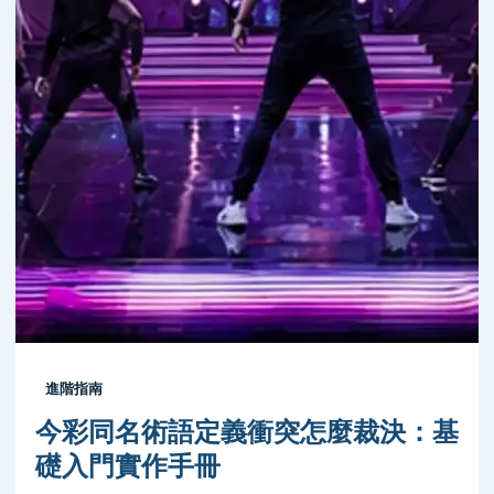
進階指南
今彩同名術語定義衝突怎麼裁決：基
礎入門實作手冊