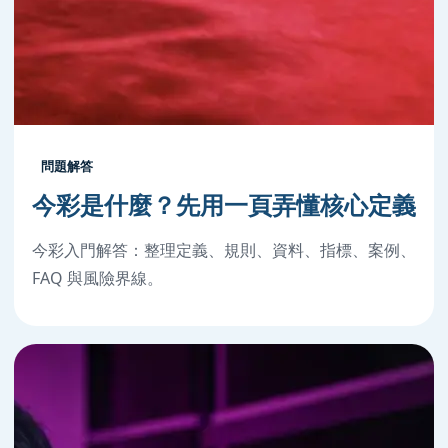
問題解答
今彩是什麼？先用一頁弄懂核心定義
今彩入門解答：整理定義、規則、資料、指標、案例、
FAQ 與風險界線。