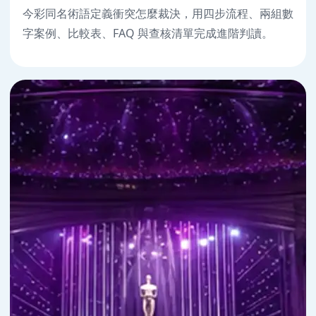
今彩同名術語定義衝突怎麼裁決，用四步流程、兩組數
字案例、比較表、FAQ 與查核清單完成進階判讀。