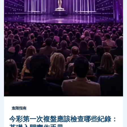
進階指南
今彩第一次複盤應該檢查哪些紀錄：