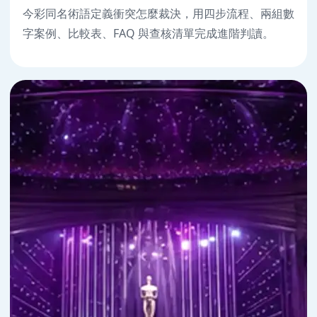
今彩同名術語定義衝突怎麼裁決，用四步流程、兩組數
字案例、比較表、FAQ 與查核清單完成進階判讀。