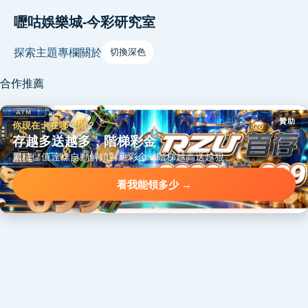
嚦咕娛樂城-今彩研究室
探索
主題
專欄
關於
切換深色
合作推薦
贊助
你現在卡在哪一階？
存越多送越多，階梯彩金
累積儲值達標自動解鎖對應彩金，階梯越高送越狠。
看我能領多少 →