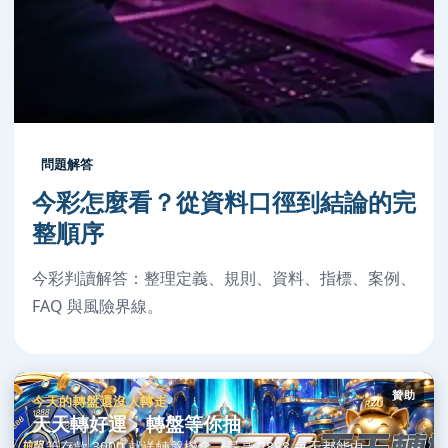
問題解答
今彩怎麼看？從資料口徑到結論的完
整順序
今彩判讀解答：整理定義、規則、資料、指標、案例、
FAQ 與風險界線。
贊助
今天的轉盤還沒人轉走
天天轉好運，轉盤等你抽
單筆存款 3000 就送轉盤機會，最高 2888 每天都能中。