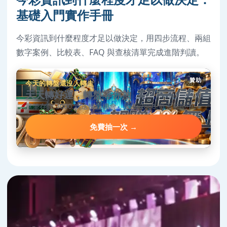
基礎入門實作手冊
今彩資訊到什麼程度才足以做決定，用四步流程、兩組
數字案例、比較表、FAQ 與查核清單完成進階判讀。
贊助
今天的轉盤還沒人轉走
天天轉好運，轉盤等你抽
單筆存款 3000 就送轉盤機會，最高 2888 每天都能中。
免費抽一次 →