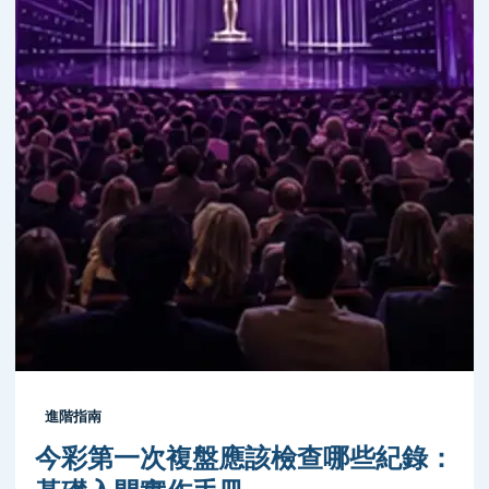
進階指南
今彩第一次複盤應該檢查哪些紀錄：