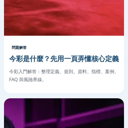
問題解答
今彩是什麼？先用一頁弄懂核心定義
今彩入門解答：整理定義、規則、資料、指標、案例、
FAQ 與風險界線。