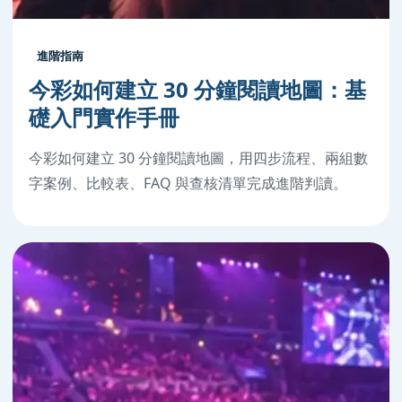
進階指南
今彩如何建立 30 分鐘閱讀地圖：基
礎入門實作手冊
今彩如何建立 30 分鐘閱讀地圖，用四步流程、兩組數
字案例、比較表、FAQ 與查核清單完成進階判讀。