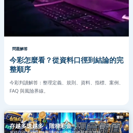
問題解答
今彩怎麼看？從資料口徑到結論的完
整順序
今彩判讀解答：整理定義、規則、資料、指標、案例、
FAQ 與風險界線。
贊助
你現在卡在哪一階？
存越多送越多，階梯彩金
累積儲值達標自動解鎖對應彩金，階梯越高送越狠。