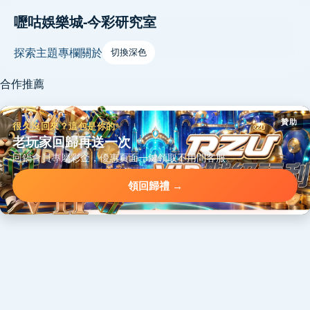
嚦咕娛樂城-今彩研究室
探索
主題
專欄
關於
切換深色
合作推薦
贊助
很久沒回來？這包是你的
老玩家回歸再送一次
回鍋會員專屬彩金，優惠頁面一鍵領取不用問客服。
領回歸禮 →