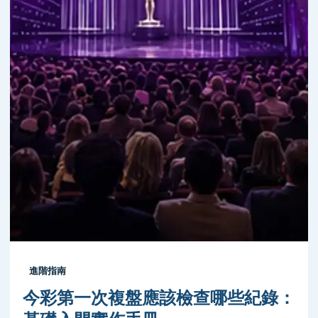
進階指南
今彩第一次複盤應該檢查哪些紀錄：