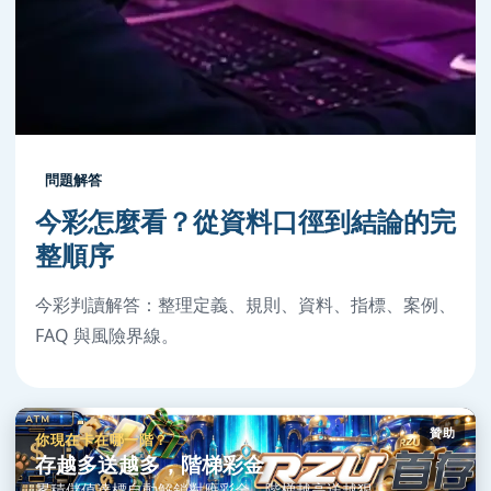
問題解答
今彩怎麼看？從資料口徑到結論的完
整順序
今彩判讀解答：整理定義、規則、資料、指標、案例、
FAQ 與風險界線。
贊助
你現在卡在哪一階？
存越多送越多，階梯彩金
累積儲值達標自動解鎖對應彩金，階梯越高送越狠。