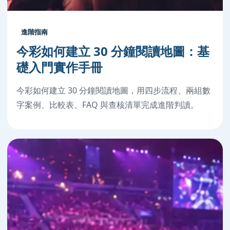
進階指南
今彩如何建立 30 分鐘閱讀地圖：基
礎入門實作手冊
今彩如何建立 30 分鐘閱讀地圖，用四步流程、兩組數
字案例、比較表、FAQ 與查核清單完成進階判讀。