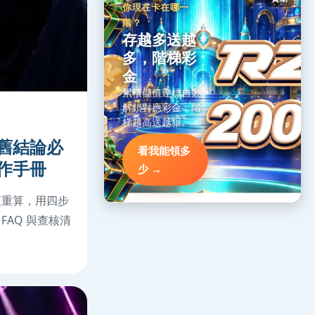
你現在卡在哪一
階？
存越多送越
多，階梯彩
金
累積儲值達標自動
解鎖對應彩金，階
梯越高送越狠。
舊結論必
看我能領多
作手冊
少 →
須重算，用四步
AQ 與查核清