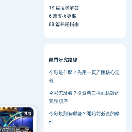
18 篇搜尋解答
6 篇支援專欄
88 篇長尾指南
熱門研究路線
今彩是什麼？先用一頁弄懂核心定
義
今彩怎麼看？從資料口徑到結論的
完整順序
今彩規則有哪些？開始前必查的條
贊助
件