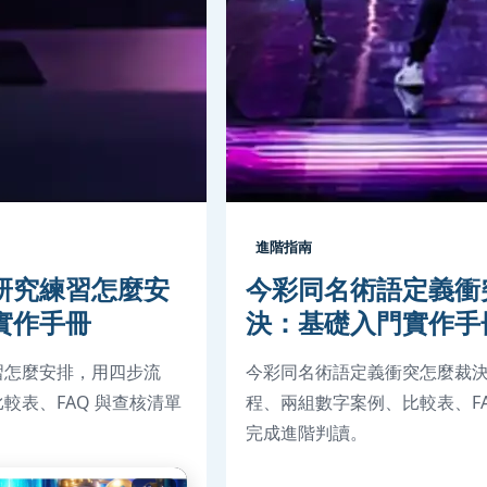
進階指南
研究練習怎麼安
今彩同名術語定義衝
實作手冊
決：基礎入門實作手
習怎麼安排，用四步流
今彩同名術語定義衝突怎麼裁
較表、FAQ 與查核清單
程、兩組數字案例、比較表、FA
完成進階判讀。