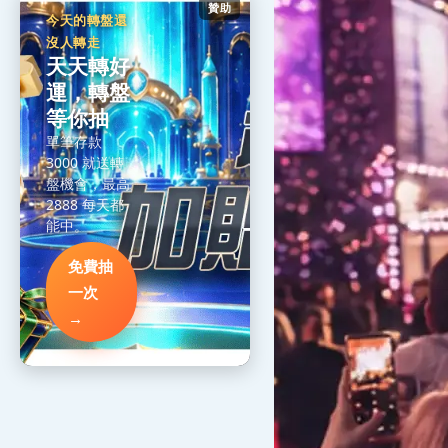
贊助
今天的轉盤還
沒人轉走
天天轉好
運，轉盤
等你抽
單筆存款
3000 就送轉
盤機會，最高
2888 每天都
能中。
免費抽
一次
→