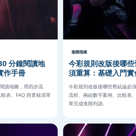
進階指南
30 分鐘閱讀地
今彩規則改版後哪些
實作手冊
須重算：基礎入門實
分鐘閱讀地圖，用四步流
今彩規則改版後哪些舊結論必
較表、FAQ 與查核清單
流程、兩組數字案例、比較表、F
單完成進階判讀。