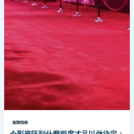
進階指南
今彩資訊到什麼程度才足以做決定：