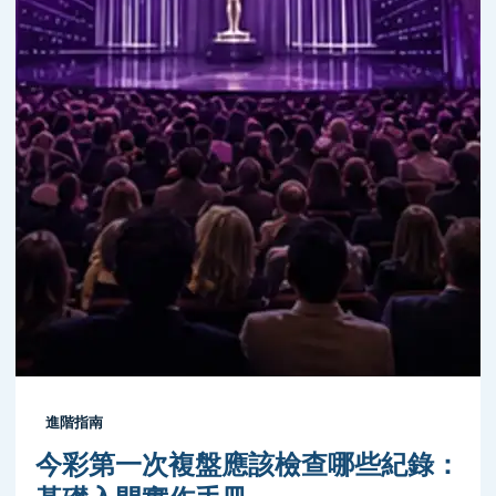
進階指南
今彩第一次複盤應該檢查哪些紀錄：