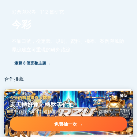
彩票與彩券 · 112 篇研究
今彩
不靠口號，從定義、規則、資料、機率、案例與風險
界線建立可重現的研究路線。
瀏覽 8 個完整主題 →
合作推薦
贊助
今天的轉盤還沒人轉走
天天轉好運，轉盤等你抽
單筆存款 3000 就送轉盤機會，最高 2888 每天都能中。
免費抽一次 →