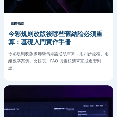
進階指南
今彩規則改版後哪些舊結論必須重
算：基礎入門實作手冊
今彩規則改版後哪些舊結論必須重算，用四步流程、兩
組數字案例、比較表、FAQ 與查核清單完成進階判
讀。