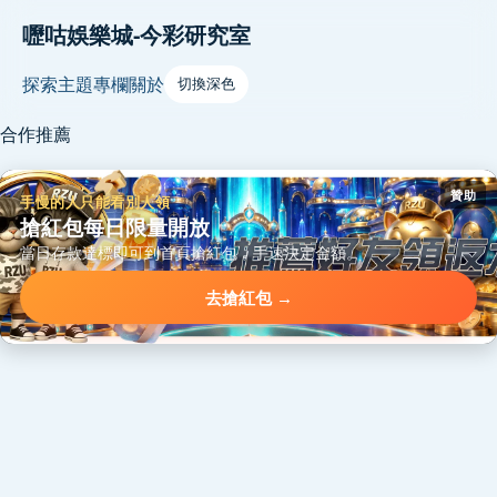
嚦咕娛樂城-今彩研究室
探索
主題
專欄
關於
切換深色
合作推薦
贊助
手慢的人只能看別人領
搶紅包每日限量開放
當日存款達標即可到首頁搶紅包，手速決定金額。
去搶紅包 →