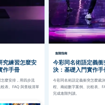
進階指南
研究練習怎麼安
今彩同名術語定義衝
實作手冊
決：基礎入門實作手
習怎麼安排，用四步流
今彩同名術語定義衝突怎麼裁
較表、FAQ 與查核清單
程、兩組數字案例、比較表、FA
完成進階判讀。