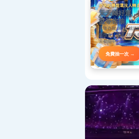
今天的轉盤還沒人轉
天天轉好運，
盤等你抽
單筆存款 3000 就送
盤機會，最高 2888 
天都能中。
免費抽一次 →