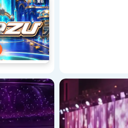
贊助
走
轉
轉
每