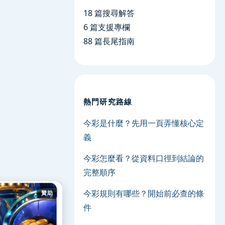
18 篇搜尋解答
6 篇支援專欄
88 篇長尾指南
熱門研究路線
今彩是什麼？先用一頁弄懂核心定
義
今彩怎麼看？從資料口徑到結論的
完整順序
今彩規則有哪些？開始前必查的條
贊助
件