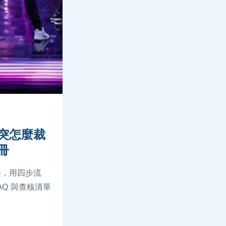
突怎麼裁
冊
決，用四步流
Q 與查核清單