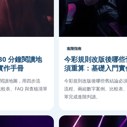
進階指南
30 分鐘閱讀地
今彩規則改版後哪些
實作手冊
須重算：基礎入門實
分鐘閱讀地圖，用四步流
今彩規則改版後哪些舊結論必
較表、FAQ 與查核清單
流程、兩組數字案例、比較表、F
單完成進階判讀。