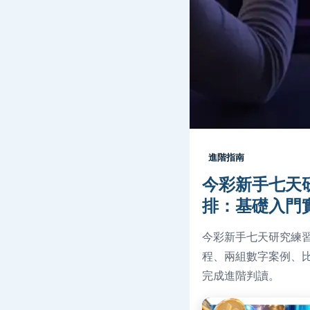
進階指南
今彩新手七天
排：基礎入門
今彩新手七天研究練
程、兩組數字案例、比
完成進階判讀。