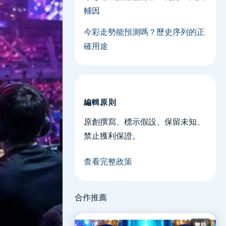
輔因
今彩走勢能預測嗎？歷史序列的正
確用途
編輯原則
原創撰寫、標示假設、保留未知、
禁止獲利保證。
查看完整政策
合作推薦
贊助