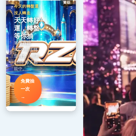
贊助
今天的轉盤還
沒人轉走
天天轉好
運，轉盤
等你抽
單筆存款
3000 就送轉
盤機會，最高
2888 每天都
能中。
免費抽
一次
→