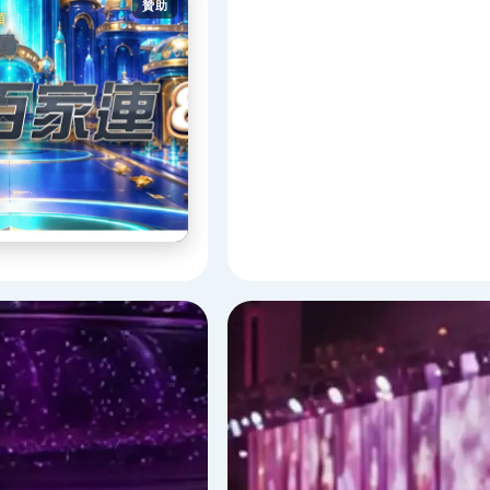
贊助
領
量
首
金