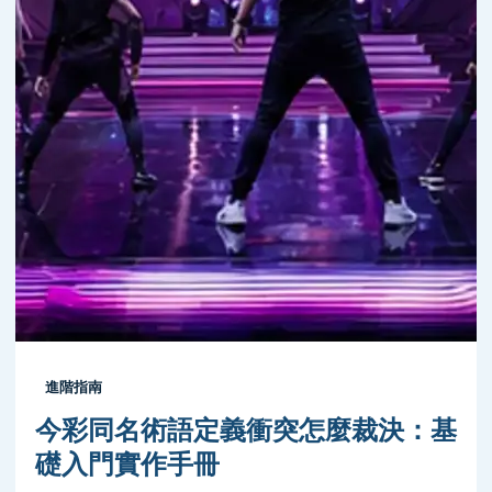
進階指南
今彩同名術語定義衝突怎麼裁決：基
礎入門實作手冊