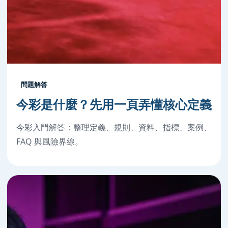
問題解答
今彩是什麼？先用一頁弄懂核心定義
今彩入門解答：整理定義、規則、資料、指標、案例、
FAQ 與風險界線。