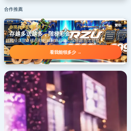
合作推薦
贊助
你現在卡在哪一階？
存越多送越多，階梯彩金
累積儲值達標自動解鎖對應彩金，階梯越高送越狠。
看我能領多少 →