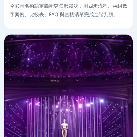
今彩同名術語定義衝突怎麼裁決，用四步流程、兩組數
字案例、比較表、FAQ 與查核清單完成進階判讀。