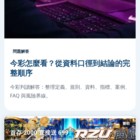
問題解答
今彩怎麼看？從資料口徑到結論的完
整順序
今彩判讀解答：整理定義、規則、資料、指標、案例、
FAQ 與風險界線。
贊助
第一筆就多三成本金
首存 2000 直接送 699
新會員限定加碼，碼量只要彩金五倍，領完就能玩。