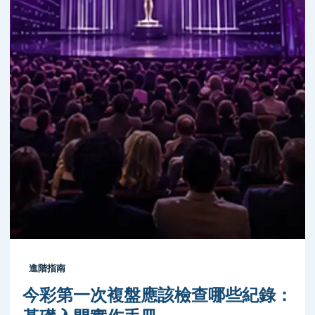
進階指南
今彩第一次複盤應該檢查哪些紀錄：