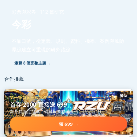
彩票與彩券 · 112 篇研究
今彩
不靠口號，從定義、規則、資料、機率、案例與風險
界線建立可重現的研究路線。
瀏覽 8 個完整主題 →
合作推薦
贊助
第一筆就多三成本金
首存 2000 直接送 699
新會員限定加碼，碼量只要彩金五倍，領完就能玩。
領 699 →