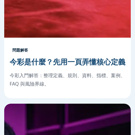
問題解答
今彩是什麼？先用一頁弄懂核心定義
今彩入門解答：整理定義、規則、資料、指標、案例、
FAQ 與風險界線。