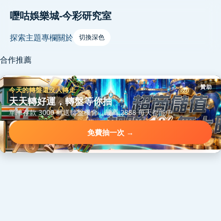
嚦咕娛樂城-今彩研究室
探索
主題
專欄
關於
切換深色
合作推薦
贊助
今天的轉盤還沒人轉走
天天轉好運，轉盤等你抽
單筆存款 3000 就送轉盤機會，最高 2888 每天都能中。
免費抽一次 →