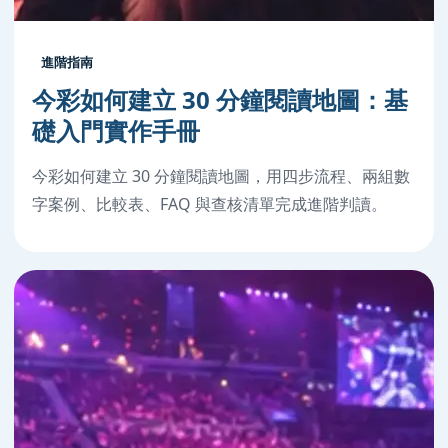
進階指南
今彩如何建立 30 分鐘閱讀地圖：基
礎入門實作手冊
今彩如何建立 30 分鐘閱讀地圖，用四步流程、兩組數
字案例、比較表、FAQ 與查核清單完成進階判讀。