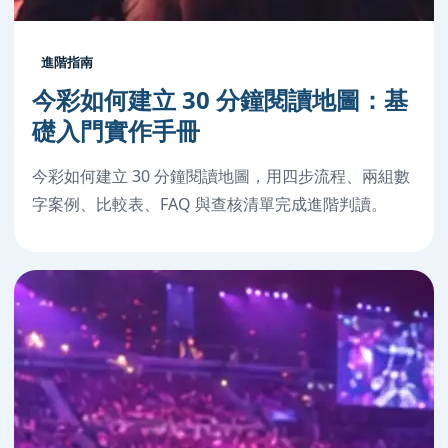
進階指南
今彩如何建立 30 分鐘閱讀地圖：基
礎入門實作手冊
今彩如何建立 30 分鐘閱讀地圖，用四步流程、兩組數
字案例、比較表、FAQ 與查核清單完成進階判讀。