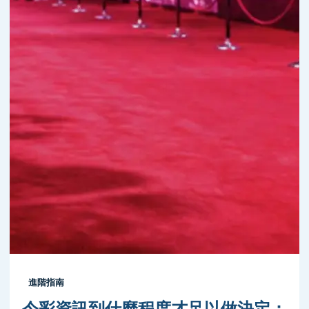
進階指南
今彩資訊到什麼程度才足以做決定：