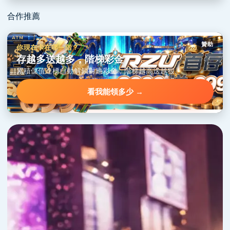
合作推薦
贊助
你現在卡在哪一階？
存越多送越多，階梯彩金
累積儲值達標自動解鎖對應彩金，階梯越高送越狠。
看我能領多少 →