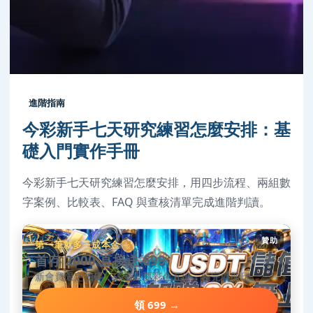
進階指南
今彩新手七天研究練習怎麼安排：基
礎入門實作手冊
今彩新手七天研究練習怎麼安排，用四步流程、兩組數
字案例、比較表、FAQ 與查核清單完成進階判讀。
贊助
第一筆就多三成本金
首存 2000 直接送 699
新會員限定加碼，碼量只要彩金五倍，領完就能玩。
領 699 →