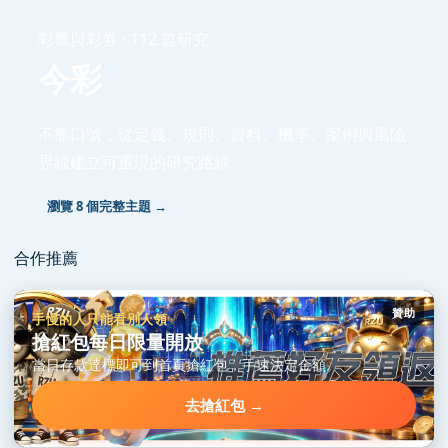
彩票與彩券 · 112 篇研究
今彩
不靠口號，從定義、規則、資料、機率、案例與風險
界線建立可重現的研究路線。
瀏覽 8 個完整主題 →
合作推薦
贊助
手慢的人只能看別人領
搶紅包每日限量開放
當日存款達標即可到首頁搶紅包，手速決定金額。
去搶紅包 →