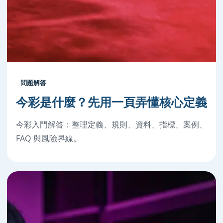
問題解答
今彩是什麼？先用一頁弄懂核心定義
今彩入門解答：整理定義、規則、資料、指標、案例、
FAQ 與風險界線。