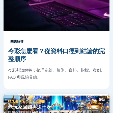
問題解答
今彩怎麼看？從資料口徑到結論的完
整順序
今彩判讀解答：整理定義、規則、資料、指標、案例、
FAQ 與風險界線。
贊助
很久沒回來？這包是你的
老玩家回歸再送一次
回鍋會員專屬彩金，優惠頁面一鍵領取不用問客服。