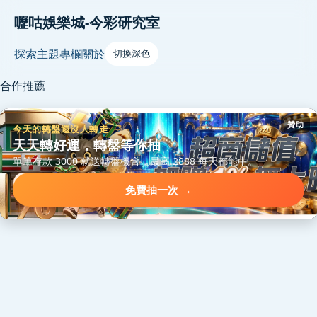
嚦咕娛樂城-今彩研究室
探索
主題
專欄
關於
切換深色
合作推薦
贊助
今天的轉盤還沒人轉走
天天轉好運，轉盤等你抽
單筆存款 3000 就送轉盤機會，最高 2888 每天都能中。
免費抽一次 →